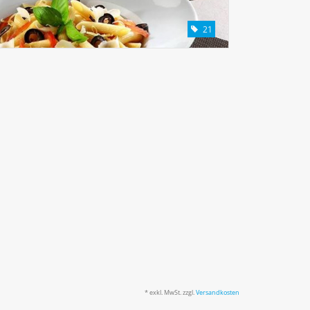
21
* exkl. MwSt. zzgl.
Versandkosten