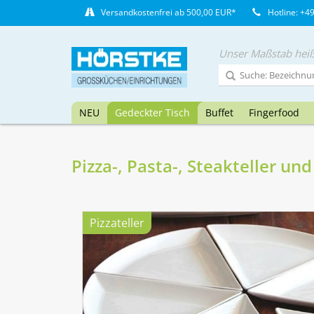
Versandkostenfrei ab 500,00 EUR*
Hotline: +4
Unser Maßstab heiß
NEU
Gedeckter Tisch
Buffet
Fingerfood
Pizza-, Pasta-, Steakteller un
Pizzateller