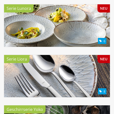
Serie Lunora
NEU
6
Serie Liora
NEU
8
Geschirrserie Yoko