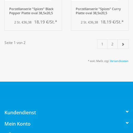
Porzellanserie "Spices" Black
Porzellanserie "Spices" Curry
Pepper Platte oval 38,5x20,5
Platte oval 38,5x20,5
18,19 €/St.*
18,19 €/St.*
2 St. €36,38
2 St. €36,38
Seite 1 von 2
1
2
* exkl. MwSt. zzgl.
Versandkosten
Kundendienst
Mein Konto