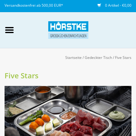
Versandkostenfrei ab 500,00 EUR*
0 Artikel - €0,00
Mein Konto / Kundenkonto
anlegen
Startseite
/
Gedeckter Tisch
/
Five Stars
Startseite
Five Stars
NEU
Gedeckter Tisch
Buffet
Fingerfood