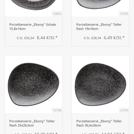
13803
13795
Porzellanserie „Ebony" Schale
Porzellanserie „Ebony" Teller
15,8x14cm
flach 19x16cm
8,44 €/St.*
6,49 €/St.*
6 St. €50,64
6 St. €38,94
13798
13799
Porzellanserie „Ebony" Teller
Porzellanserie „Ebony" Teller
flach 25x20,6cm
flach 30,6x26cm