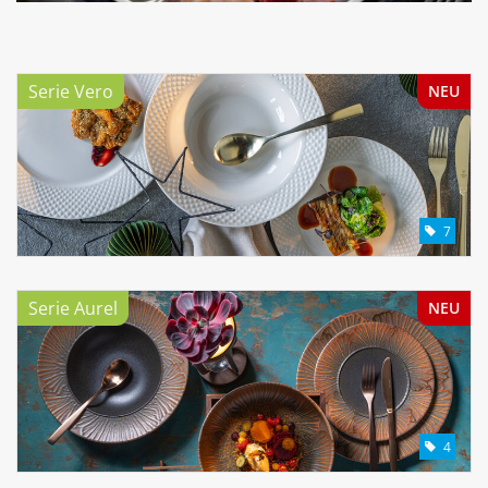
Aufsteller
Serie Vero
NEU
Bar
Tafeln
7
Einrichtung
Berufsbekleidung
Serie Aurel
NEU
Küche
Küchentechnik
4
Küchenmöbel