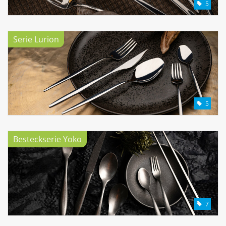
5
Serie Lurion
5
Besteckserie Yoko
7