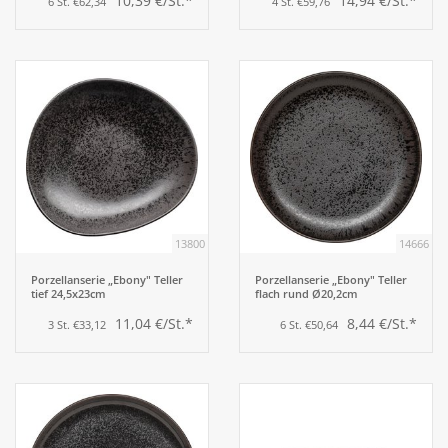
10,39 €/St.*
14,94 €/St.*
6 St. €62,34
4 St. €59,76
13800
14666
Porzellanserie „Ebony" Teller
Porzellanserie „Ebony" Teller
tief 24,5x23cm
flach rund Ø20,2cm
11,04 €/St.*
8,44 €/St.*
3 St. €33,12
6 St. €50,64