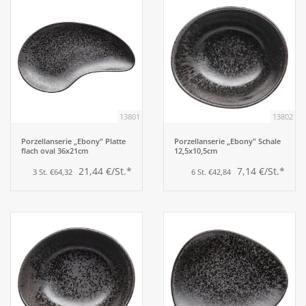
13801
13802
Porzellanserie „Ebony" Platte
Porzellanserie „Ebony" Schale
flach oval 36x21cm
12,5x10,5cm
21,44 €/St.*
7,14 €/St.*
3 St. €64,32
6 St. €42,84