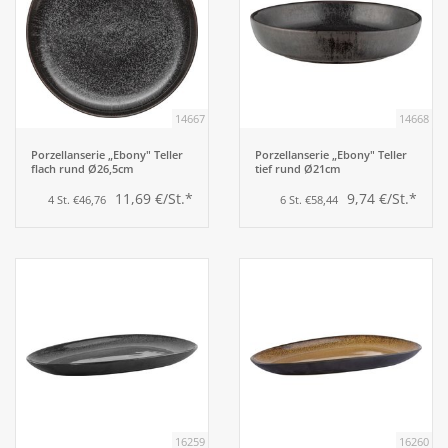
14667
14668
Porzellanserie „Ebony" Teller
Porzellanserie „Ebony" Teller
flach rund Ø26,5cm
tief rund Ø21cm
11,69 €/St.*
9,74 €/St.*
4 St. €46,76
6 St. €58,44
16259
16260