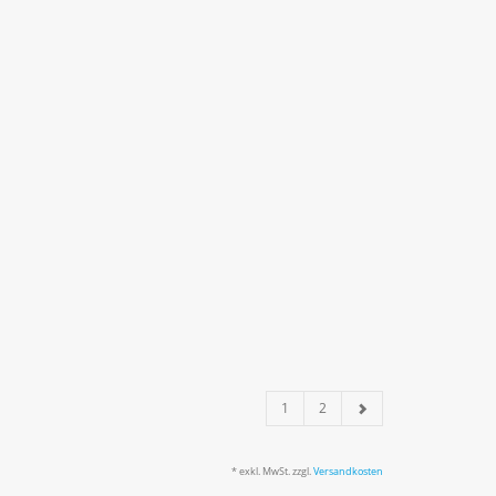
1
2
* exkl. MwSt. zzgl.
Versandkosten