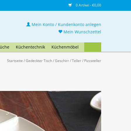
0 Artikel - €0,00
Mein Konto / Kundenkonto anlegen
Mein Wunschzettel
üche
Küchentechnik
Küchenmöbel
Startseite
/
Gedeckter Tisch
/
Geschirr
/
Teller
/
Pizzateller