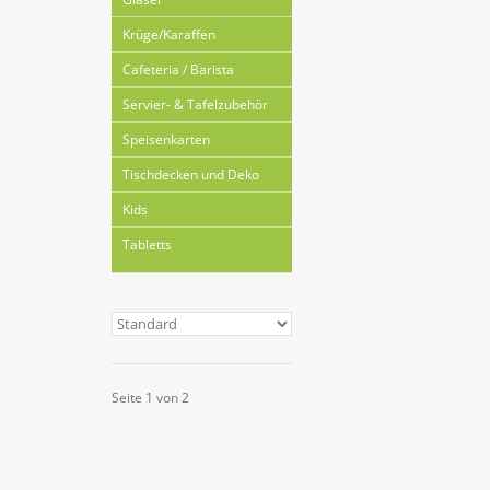
Krüge/Karaffen
Cafeteria / Barista
Servier- & Tafelzubehör
Speisenkarten
Tischdecken und Deko
Kids
Tabletts
Seite 1 von 2