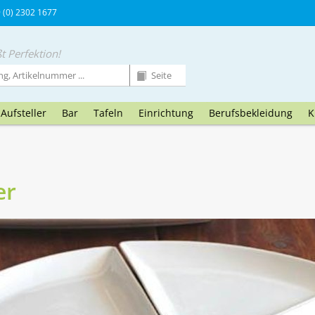
9 (0) 2302 1677
t Perfektion!
Aufsteller
Bar
Tafeln
Einrichtung
Berufsbekleidung
K
er