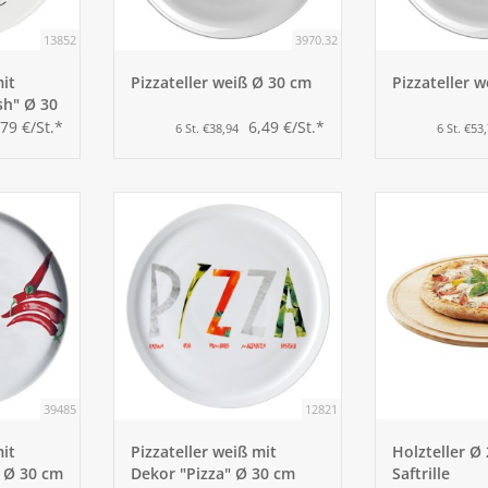
13852
3970.32
mit
Pizzateller weiß Ø 30 cm
Pizzateller 
sh" Ø 30
,79 €/St.*
6,49 €/St.*
6 St. €38,94
6 St. €53
39485
12821
mit
Pizzateller weiß mit
Holzteller Ø
 Ø 30 cm
Dekor "Pizza" Ø 30 cm
Saftrille