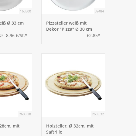
163300
39484
weiß Ø 33 cm
Pizzateller weiß mit
Dekor "Pizza" Ø 30 cm
8,96 €/St.*
€2,85*
,76
2603.28
2603.32
 28cm, mit
Holzteller, Ø 32cm, mit
Saftrille