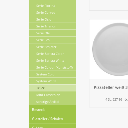
Serie Florina
Serie Curved
Serie Oslo
Serie Trianon
Serie Ole
Serie Eco
Serie Schiefer
Serie Barista Color
Serie Barista White
Serie Colour (Kunststoff)
System Color
System White
Pizzateller weiß 
Teller
Mini-Casserolen
6
4 St. €27,96
sonstige Artikel
Besteck
Glasteller / Schalen
Gläser