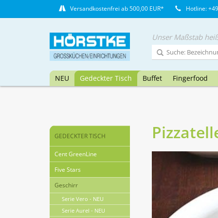
Versandkostenfrei ab 500,00 EUR*
Hotline: +4
Unser Maßstab heiß
NEU
Gedeckter Tisch
Buffet
Fingerfood
Pizzatell
GEDECKTER TISCH
Cent GreenLine
Five Stars
Geschirr
Serie Vero - NEU
Serie Aurel - NEU