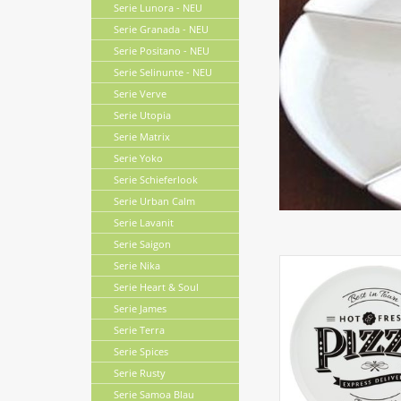
Serie Lunora - NEU
Serie Granada - NEU
Serie Positano - NEU
Serie Selinunte - NEU
Serie Verve
Serie Utopia
Serie Matrix
Serie Yoko
Serie Schieferlook
Serie Urban Calm
Serie Lavanit
Serie Saigon
Serie Nika
Serie Heart & Soul
Serie James
Serie Terra
Serie Spices
Serie Rusty
Serie Samoa Blau