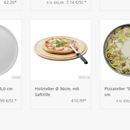
€2,20*
7,14 €/St.*
6 St. €42,84
14999
2603.36
35,0 cm
Holzteller Ø 36cm, mit
Pizzateller "S
Saftrille
cm
,99 €/St.*
€10,99*
6 St. €59