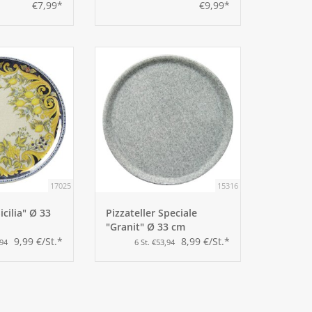
€7,99*
€9,99*
17025
15316
icilia" Ø 33
Pizzateller Speciale
"Granit" Ø 33 cm
9,99 €/St.*
8,99 €/St.*
,94
6 St. €53,94