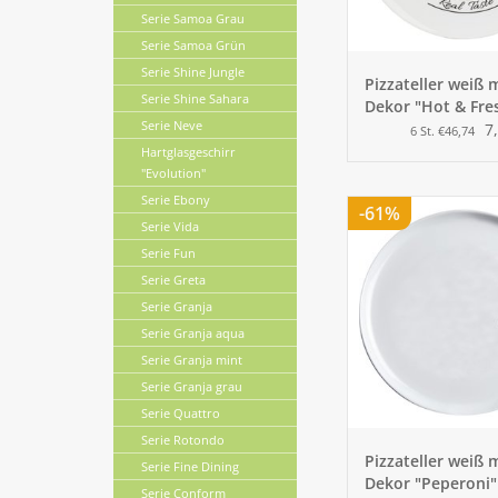
Serie Samoa Grau
Serie Samoa Grün
Serie Shine Jungle
Pizzateller weiß 
Serie Shine Sahara
Dekor "Hot & Fre
Serie Neve
cm
7
6 St. €46,74
Hartglasgeschirr
"Evolution"
Serie Ebony
-61%
Serie Vida
Serie Fun
Serie Greta
Serie Granja
Serie Granja aqua
Serie Granja mint
Serie Granja grau
Serie Quattro
Serie Rotondo
Pizzateller weiß 
Serie Fine Dining
Dekor "Peperoni"
Serie Conform