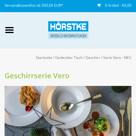
Versandkostenfrei ab 500,00 EUR*
0 Artikel - €0,00
Mein Konto / Kundenkonto
anlegen
Startseite
/
Gedeckter Tisch
/
Geschirr
/
Serie Vero - NEU
Startseite
Geschirrserie Vero
NEU
Gedeckter Tisch
Buffet
Fingerfood