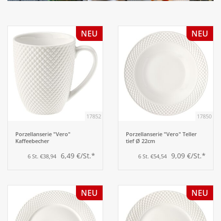
Aufsteller
NEU
NEU
Bar
Tafeln
Einrichtung
17852
17850
Berufsbekleidung
Porzellanserie "Vero"
Porzellanserie "Vero" Teller
Kaffeebecher
tief Ø 22cm
6,49 €/St.*
9,09 €/St.*
6 St. €38,94
6 St. €54,54
Küche
Küchentechnik
NEU
NEU
Küchenmöbel