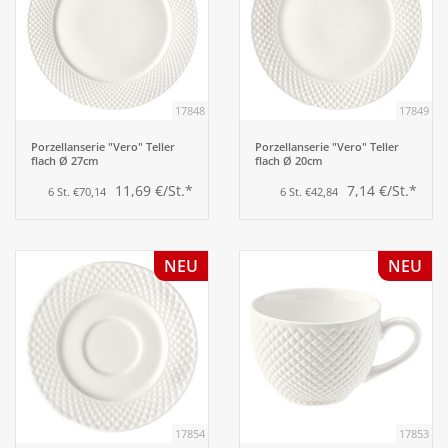
17848
17849
Porzellanserie "Vero" Teller
Porzellanserie "Vero" Teller
flach Ø 27cm
flach Ø 20cm
11,69 €/St.*
7,14 €/St.*
6 St. €70,14
6 St. €42,84
NEU
NEU
17854
17853