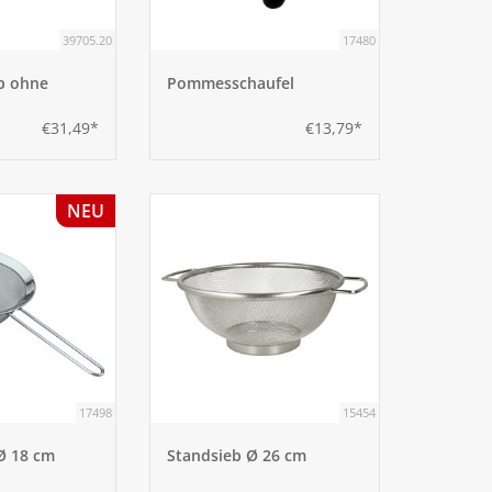
39705.20
17480
b ohne
Pommesschaufel
€31,49*
€13,79*
NEU
17498
15454
Ø 18 cm
Standsieb Ø 26 cm