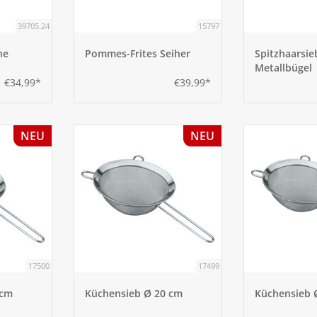
39705.24
15797
ne
Pommes-Frites Seiher
Spitzhaarsie
Metallbügel
€34,99*
€39,99*
NEU
NEU
17500
17499
 cm
Küchensieb Ø 20 cm
Küchensieb 