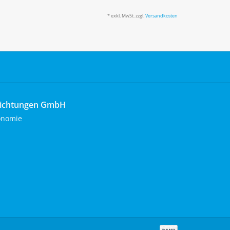
* exkl. MwSt. zzgl.
Versandkosten
richtungen GmbH
onomie