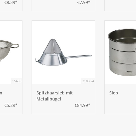
€8,39*
€7,99*
15453
2183.24
m
Spitzhaarsieb mit
Sieb
Metallbügel
€5,29*
€84,99*