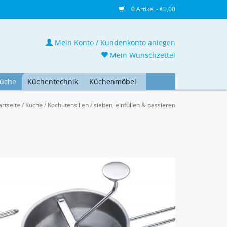
0 Artikel - €0,00
Mein Konto / Kundenkonto anlegen
Mein Wunschzettel
üche
Küchentechnik
Küchenmöbel
artseite
/
Küche
/
Kochutensilien
/
sieben, einfüllen & passieren