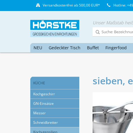
Versandkostenfrei ab 500,00 EUR*
Hotline: +4
Unser Maßstab heiß
NEU
Gedeckter Tisch
Buffet
Fingerfood
sieben, 
KÜCHE
Kochgeschirr
GN-Einsätze
Messer
Schneidbretter
Kochutensilien