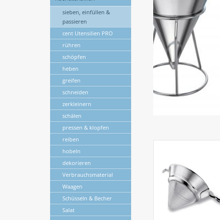
sieben, einfüllen &
passieren
cent Utensilien PRO
rühren
schöpfen
heben
greifen
schneiden
zerkleinern
schälen
pressen & klopfen
reiben
hobeln
dekorieren
Verbrauchsmaterial
Waagen
Schüsseln & Becher
Salat