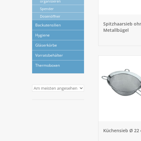
organisieren
Spender
Dosenöffner
Spitzhaarsieb oh
Backutensilien
Metallbügel
Hygiene
Gläserkörbe
Vorratsbehälter
Thermoboxen
Küchensieb Ø 22