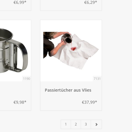
€6,99*
€6,29*
1190
7131
Passiertücher aus Vlies
€9,98*
€37,99*
1
2
3