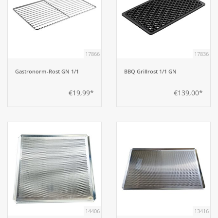
17866
17836
Gastronorm-Rost GN 1/1
BBQ Grillrost 1/1 GN
€19,99*
€139,00*
14406
13416