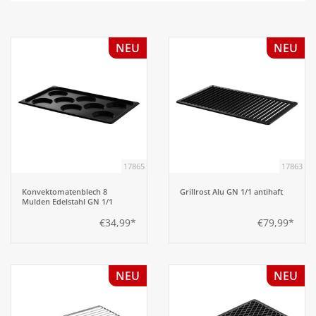
Aufsteller
NEU
NEU
Bar
Tafeln
Einrichtung
17865
17863
Berufsbekleidung
Konvektomatenblech 8
Grillrost Alu GN 1/1 antihaft
Mulden Edelstahl GN 1/1
€34,99*
€79,99*
Küche
Küchentechnik
NEU
NEU
Küchenmöbel