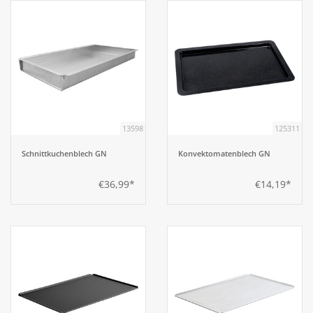
13598
125311
Schnittkuchenblech GN
Konvektomatenblech GN
€36,99*
€14,19*