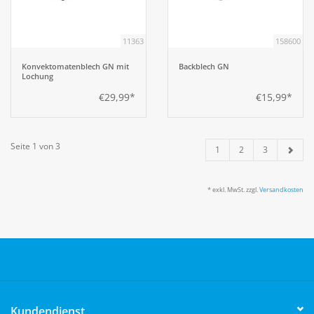
11363
158600
Konvektomatenblech GN mit
Backblech GN
Lochung
€29,99*
€15,99*
Seite 1 von 3
1
2
3
* exkl. MwSt. zzgl.
Versandkosten
Kundendienst