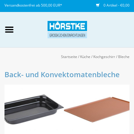
Versandkostenfrei ab 500,00 EUR*
0 Artikel - €0,00
Mein Konto / Kundenkonto
anlegen
Startseite
/
Küche
/
Kochgeschirr
/
Bleche
Startseite
Back- und Konvektomatenbleche
NEU
Gedeckter Tisch
Buffet
Fingerfood