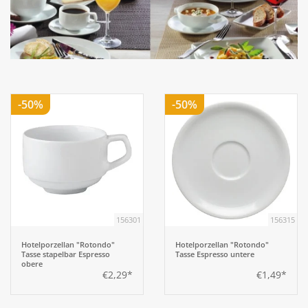
Aufsteller
Bar
-50%
-50%
Tafeln
Einrichtung
Berufsbekleidung
156301
156315
Küche
Hotelporzellan "Rotondo"
Hotelporzellan "Rotondo"
Tasse stapelbar Espresso
Tasse Espresso untere
Küchentechnik
obere
€2,29*
€1,49*
Küchenmöbel