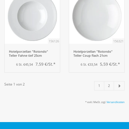
156126
156321
Hotelporzellan "Rotondo"
Hotelporzellan "Rotondo"
Teller Fahne tief 25cm
Teller Coup flach 21cm
7,59 €/St.*
5,59 €/St.*
6 St. €45,54
6 St. €33,54
Seite 1 von 2
1
2
* exkl. MwSt. zzgl.
Versandkosten