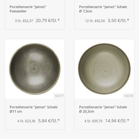
Porzellanserie "James"
Porzellanserie "James" Schale
Pastateller
Ø 7,5cm
20,79 €/St.*
3,50 €/St.*
3 St. €62,37
12 St. €42,00
16077
16078
Porzellanserie "James" Schale
Porzellanserie "James" Schale
Ø11 cm
Ø 20,3cm
5,84 €/St.*
14,94 €/St.*
4 St. €23,36
4 St. €59,76