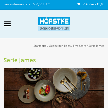
Versandkostenfrei ab 500,00 EUR*
0 Artikel - €0,00
Mein Konto / Kundenkonto
anlegen
Startseite
/
Gedeckter Tisch
/
Five Stars
/
Serie James
Startseite
Serie James
NEU
Gedeckter Tisch
Buffet
Fingerfood