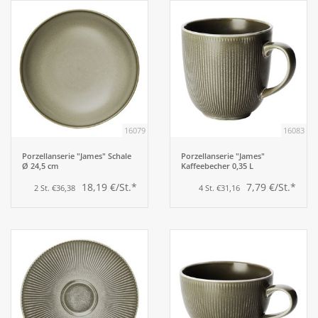
16079
16083
Porzellanserie "James" Schale
Porzellanserie "James"
Ø 24,5 cm
Kaffeebecher 0,35 L
18,19 €/St.*
7,79 €/St.*
2 St. €36,38
4 St. €31,16