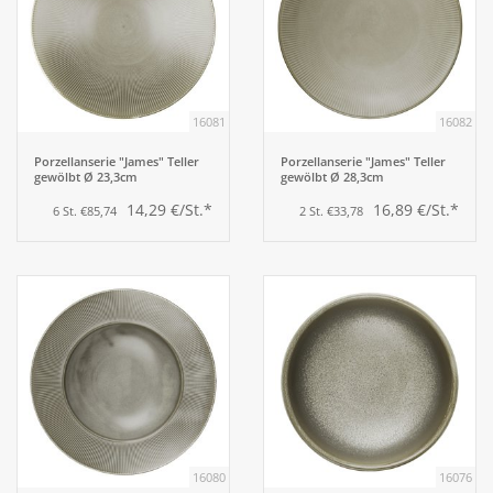
16081
16082
Porzellanserie "James" Teller
Porzellanserie "James" Teller
gewölbt Ø 23,3cm
gewölbt Ø 28,3cm
14,29 €/St.*
16,89 €/St.*
6 St. €85,74
2 St. €33,78
16080
16076