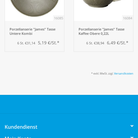
16085
16084
Porzellanserie "James" Tasse
Porzellanserie "James" Tasse
Untere Kombi
Kaffee Obere 0,22L
5,19 €/St.*
6,49 €/St.*
6 St. €31,14
6 St. €38,94
* exkl. MwSt. zzgl.
Versandkosten
Kundendienst