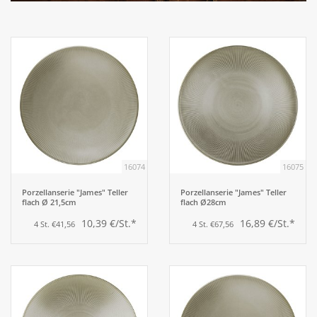
Aufsteller
Bar
Tafeln
Einrichtung
16074
16075
Berufsbekleidung
Porzellanserie "James" Teller
Porzellanserie "James" Teller
flach Ø 21,5cm
flach Ø28cm
10,39 €/St.*
16,89 €/St.*
4 St. €41,56
4 St. €67,56
Küche
Küchentechnik
Küchenmöbel