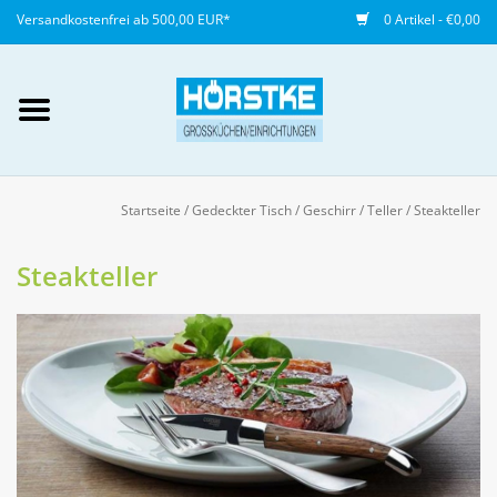
Versandkostenfrei ab 500,00 EUR*
0 Artikel - €0,00
Mein Konto / Kundenkonto
anlegen
Startseite
/
Gedeckter Tisch
/
Geschirr
/
Teller
/
Steakteller
Startseite
Steakteller
NEU
Gedeckter Tisch
Buffet
Fingerfood