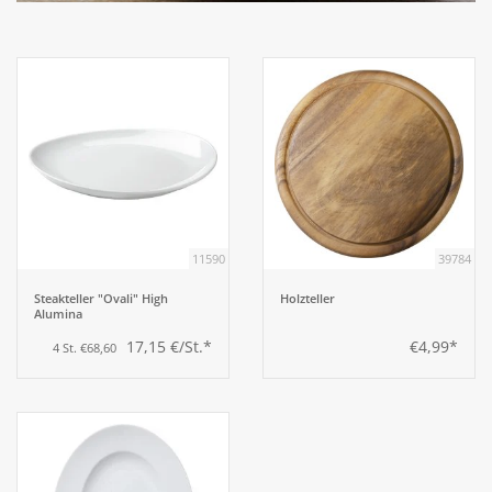
Aufsteller
Bar
Tafeln
Einrichtung
11590
39784
Berufsbekleidung
Steakteller "Ovali" High
Holzteller
Alumina
17,15 €/St.*
€4,99*
4 St. €68,60
Küche
Küchentechnik
Küchenmöbel