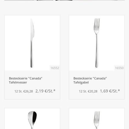
Aufsteller
Bar
Tafeln
Einrichtung
16552
16550
Berufsbekleidung
Besteckserie "Canada"
Besteckserie "Canada"
Tafelmesser
Tafelgabel
2,19 €/St.*
1,69 €/St.*
12 St. €26,28
12 St. €20,28
Küche
Küchentechnik
Küchenmöbel