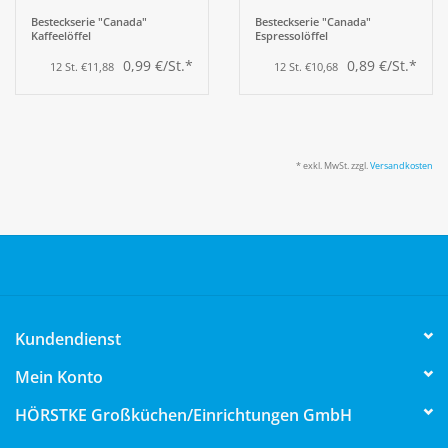
Besteckserie "Canada"
Besteckserie "Canada"
Kaffeelöffel
Espressolöffel
0,99 €/St.*
0,89 €/St.*
12 St. €11,88
12 St. €10,68
* exkl. MwSt. zzgl.
Versandkosten
Kundendienst
Mein Konto
HÖRSTKE Großküchen/Einrichtungen GmbH