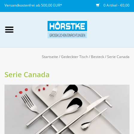
Versandkostenfrei ab 500,00 EUR*
0 Artikel - €0,00
Mein Konto / Kundenkonto
anlegen
Startseite
/
Gedeckter Tisch
/
Besteck
/
Serie Canada
Startseite
Serie Canada
NEU
Gedeckter Tisch
Buffet
Fingerfood