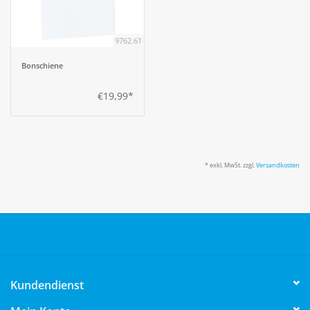
9762.61
Bonschiene
€19,99*
* exkl. MwSt. zzgl.
Versandkosten
Kundendienst