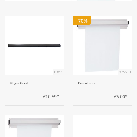
Aufsteller
-70%
Bar
Tafeln
Einrichtung
13011
9756.61
Berufsbekleidung
Magnetleiste
Bonschiene
€10,59*
€6,00*
Küche
Küchentechnik
Küchenmöbel