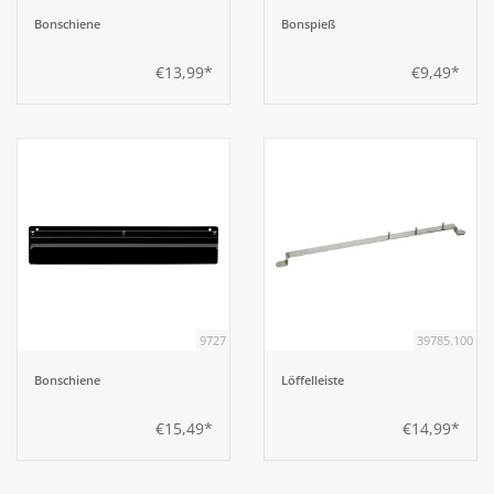
Bonschiene
Bonspieß
€13,99*
€9,49*
9727
39785.100
Bonschiene
Löffelleiste
€15,49*
€14,99*