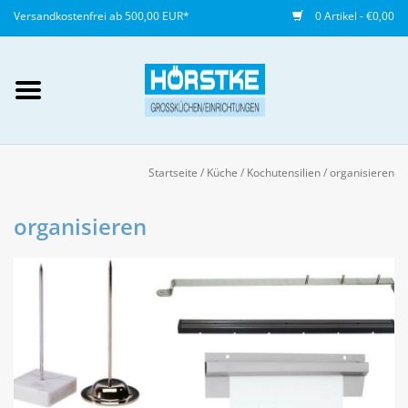
Versandkostenfrei ab 500,00 EUR*
0 Artikel - €0,00
Mein Konto / Kundenkonto
anlegen
Startseite
/
Küche
/
Kochutensilien
/
organisieren
Startseite
organisieren
NEU
Gedeckter Tisch
Buffet
Fingerfood