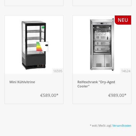
NEU
16595
14624
Mini Kühlvitrine
Reifeschrank "Dry-Aged
Cooler"
€589,00*
€989,00*
* exkl. MwSt. zzgl.
Versandkosten