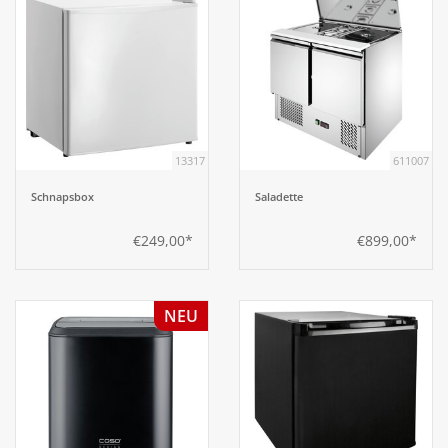
13317
611007
Schnapsbox
Saladette
€249,00*
€899,00*
NEU