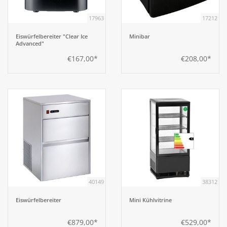
17963
17212
Eiswürfelbereiter "Clear Ice
Minibar
Advanced"
€167,00*
€208,00*
40149
38312
Eiswürfelbereiter
Mini Kühlvitrine
€879,00*
€529,00*