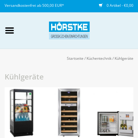
Versandkostenfrei ab 500,00 EUR*
0 Artikel - €0,00
Mein Konto / Kundenkonto
anlegen
Startseite
/
Küchentechnik
/
Kühlgeräte
Startseite
Kühlgeräte
NEU
Gedeckter Tisch
Buffet
Fingerfood