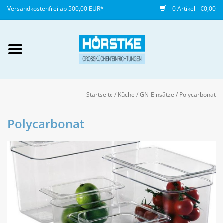
Versandkostenfrei ab 500,00 EUR*
0 Artikel - €0,00
Mein Konto / Kundenkonto
anlegen
Startseite
/
Küche
/
GN-Einsätze
/
Polycarbonat
Startseite
Polycarbonat
NEU
Gedeckter Tisch
Buffet
Fingerfood