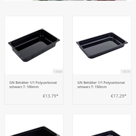
Aufsteller
Bar
Tafeln
Einrichtung
13569
13570
Berufsbekleidung
GN Behälter 1/1 Polycarbonat
GN Behälter 1/1 Polycarbonat
schwarz T: 100mm
schwarz T: 150mm
€13,79*
€17,29*
Küche
Küchentechnik
Küchenmöbel