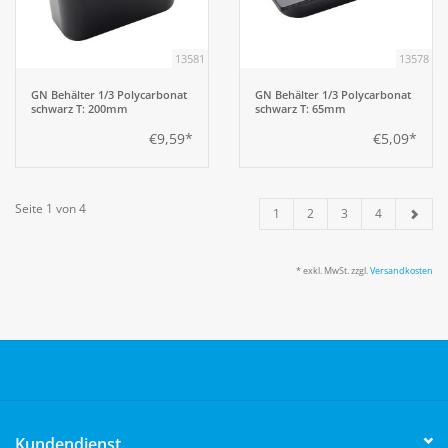
13581
13578
GN Behälter 1/3 Polycarbonat
GN Behälter 1/3 Polycarbonat
schwarz T: 200mm
schwarz T: 65mm
€9,59*
€5,09*
Seite 1 von 4
1
2
3
4
* exkl. MwSt. zzgl.
Versandkosten
Kundendienst