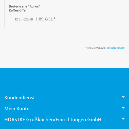
Besteckserie "Auron"
Kaffeelöffel
1,89 €/St.*
12 St. €22,68
* exkl. MwSt. zzgl.
Versandkosten
Kundendienst
Mein Konto
HÖRSTKE Großküchen/Einrichtungen GmbH