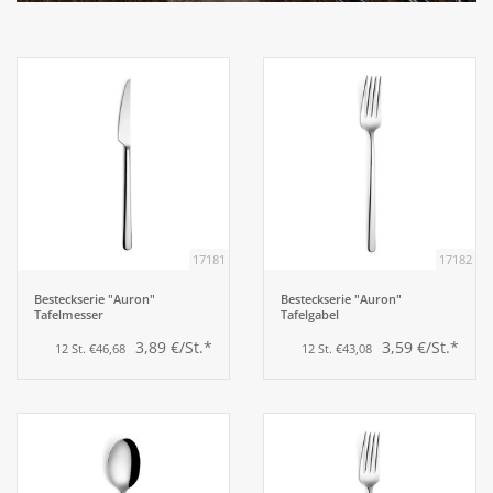
Aufsteller
Bar
Tafeln
Einrichtung
17181
17182
Berufsbekleidung
Besteckserie "Auron"
Besteckserie "Auron"
Tafelmesser
Tafelgabel
3,89 €/St.*
3,59 €/St.*
12 St. €46,68
12 St. €43,08
Küche
Küchentechnik
Küchenmöbel