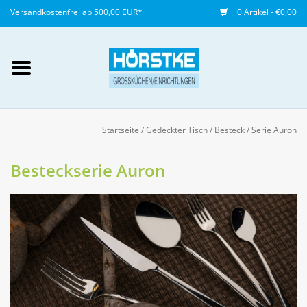
Versandkostenfrei ab 500,00 EUR*
0 Artikel - €0,00
Mein Konto / Kundenkonto
anlegen
Startseite
/
Gedeckter Tisch
/
Besteck
/
Serie Auron
Startseite
Besteckserie Auron
NEU
Gedeckter Tisch
Buffet
Fingerfood