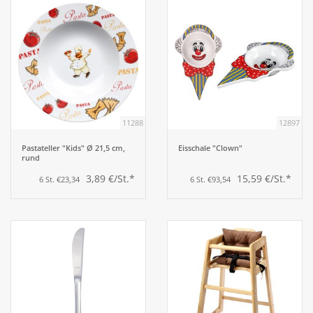
11288
12897
Pastateller "Kids" Ø 21,5 cm,
Eisschale "Clown"
rund
3,89 €/St.*
15,59 €/St.*
6 St. €23,34
6 St. €93,54