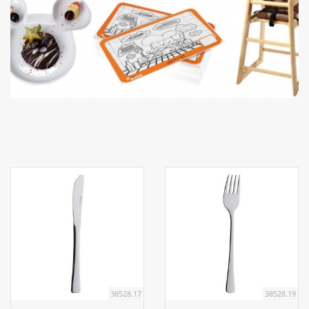
Aufsteller
Bar
Tafeln
Einrichtung
Berufsbekleidung
Küche
Küchentechnik
38528.17
38528.19
Küchenmöbel