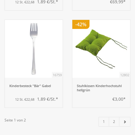
1,89 €/St.*
€69,99*
12 St. €22,68
-42%
16759
12802
Kinderbesteck "Bär" Gabel
Stuhlkissen Kinderhochstuhl
hellgrün
1,89 €/St.*
€3,00*
12 St. €22,68
Seite 1 von 2
1
2