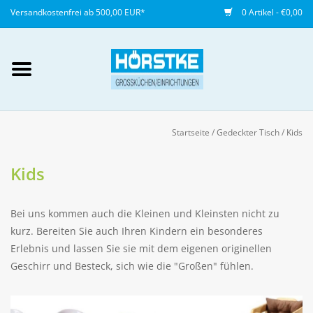
Versandkostenfrei ab 500,00 EUR*
0 Artikel - €0,00
Mein Konto / Kundenkonto
anlegen
Startseite
/
Gedeckter Tisch
/
Kids
Startseite
Kids
NEU
Bei uns kommen auch die Kleinen und Kleinsten nicht zu
Gedeckter Tisch
kurz. Bereiten Sie auch Ihren Kindern ein besonderes
Erlebnis und lassen Sie sie mit dem eigenen originellen
Geschirr und Besteck, sich wie die "Großen" fühlen.
Buffet
Fingerfood