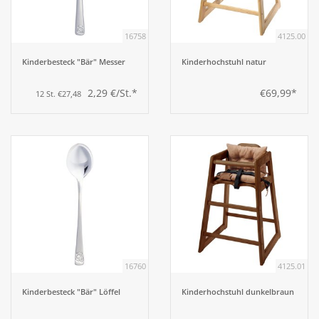
16758
4125.00
Kinderbesteck "Bär" Messer
Kinderhochstuhl natur
2,29 €/St.*
€69,99*
12 St. €27,48
16760
4125.01
Kinderbesteck "Bär" Löffel
Kinderhochstuhl dunkelbraun