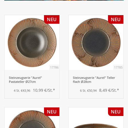
Aufsteller
NEU
NEU
Bar
Tafeln
Einrichtung
17786
17785
Berufsbekleidung
Steinzeugserie "Aurel"
Steinzeugserie "Aurel" Teller
Pastateller Ø27cm
flach Ø28cm
10,99 €/St.*
8,49 €/St.*
4 St. €43,96
6 St. €50,94
Küche
Küchentechnik
NEU
NEU
Küchenmöbel