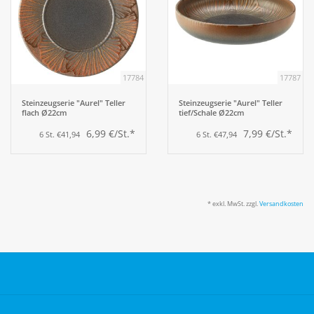
17784
17787
Steinzeugserie "Aurel" Teller
Steinzeugserie "Aurel" Teller
flach Ø22cm
tief/Schale Ø22cm
6,99 €/St.*
7,99 €/St.*
6 St. €41,94
6 St. €47,94
* exkl. MwSt. zzgl.
Versandkosten