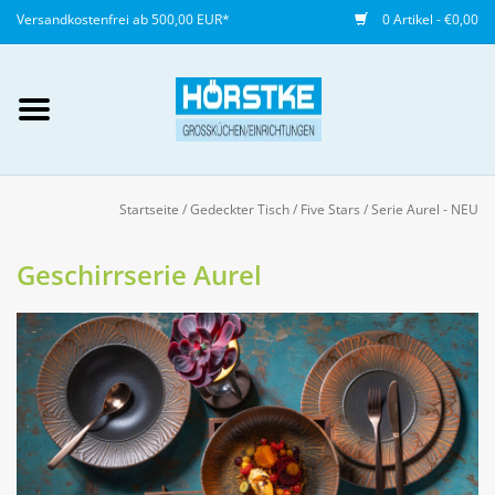
Versandkostenfrei ab 500,00 EUR*
0 Artikel - €0,00
Mein Konto / Kundenkonto
anlegen
Startseite
/
Gedeckter Tisch
/
Five Stars
/
Serie Aurel - NEU
Startseite
Geschirrserie Aurel
NEU
Gedeckter Tisch
Buffet
Fingerfood