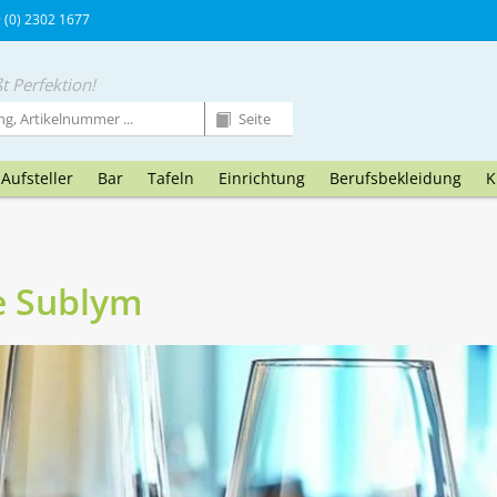
9 (0) 2302 1677
t Perfektion!
Aufsteller
Bar
Tafeln
Einrichtung
Berufsbekleidung
K
e Sublym