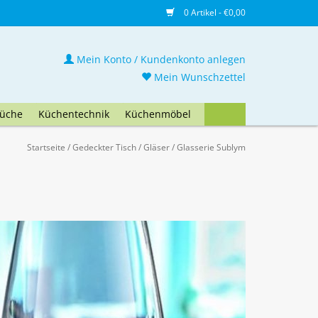
0 Artikel - €0,00
Mein Konto / Kundenkonto anlegen
Mein Wunschzettel
üche
Küchentechnik
Küchenmöbel
Startseite
/
Gedeckter Tisch
/
Gläser
/
Glasserie Sublym