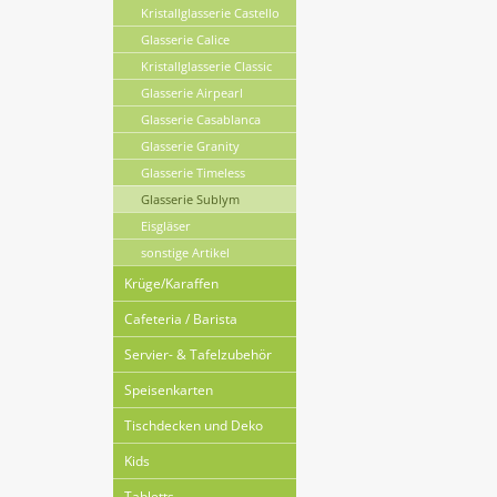
Kristallglasserie Castello
Glasserie Calice
Kristallglasserie Classic
Glasserie Airpearl
Glasserie Casablanca
Glasserie Granity
Glasserie Timeless
Glasserie Sublym
Eisgläser
sonstige Artikel
Krüge/Karaffen
Cafeteria / Barista
Servier- & Tafelzubehör
Speisenkarten
Tischdecken und Deko
Kids
Tabletts