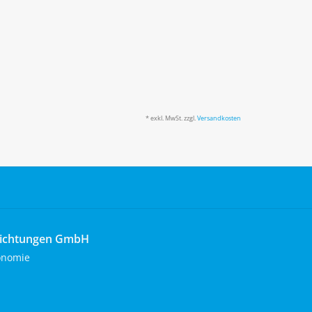
* exkl. MwSt. zzgl.
Versandkosten
richtungen GmbH
onomie