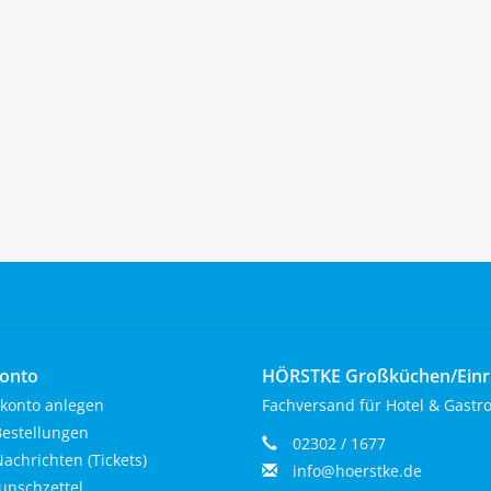
onto
HÖRSTKE Großküchen/Ein
konto anlegen
Fachversand für Hotel & Gastr
estellungen
02302 / 1677
achrichten (Tickets)
info@hoerstke.de
nschzettel