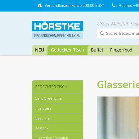
Versandkostenfrei ab 500,00 EUR*
Hotline: +4
Unser Maßstab heiß
NEU
Gedeckter Tisch
Buffet
Fingerfood
Glasseri
GEDECKTER TISCH
Cent GreenLine
Five Stars
Geschirr
Besteck
Glasteller / Schalen