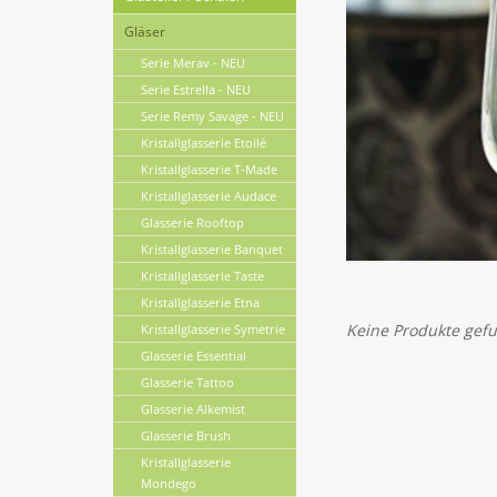
Gläser
Serie Merav - NEU
Serie Estrella - NEU
Serie Remy Savage - NEU
Kristallglasserie Etoilé
Kristallglasserie T-Made
Kristallglasserie Audace
Glasserie Rooftop
Kristallglasserie Banquet
Kristallglasserie Taste
Kristallglasserie Etna
Keine Produkte gefu
Kristallglasserie Symetrie
Glasserie Essential
Glasserie Tattoo
Glasserie Alkemist
Glasserie Brush
Kristallglasserie
Mondego