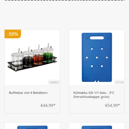
Aufsteller
Bar
-50%
Tafeln
Einrichtung
Berufsbekleidung
108802
13154
Buffetbar mit 4 Behältern
Kühlakku GN 1/1 blau - 3°C
Küche
(Verschlusskappe: grün)
€44,99*
€54,99*
Küchentechnik
Küchenmöbel