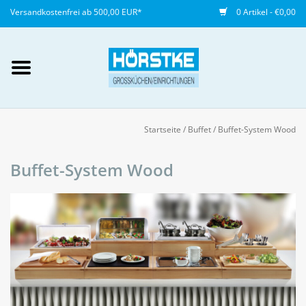
Versandkostenfrei ab 500,00 EUR*
0 Artikel - €0,00
Mein Konto / Kundenkonto
anlegen
Startseite
/
Buffet
/
Buffet-System Wood
Startseite
Buffet-System Wood
NEU
Gedeckter Tisch
Buffet
Fingerfood