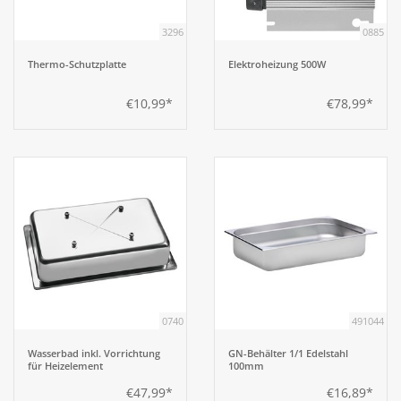
3296
0885
Thermo-Schutzplatte
Elektroheizung 500W
€10,99*
€78,99*
0740
491044
Wasserbad inkl. Vorrichtung
GN-Behälter 1/1 Edelstahl
für Heizelement
100mm
€47,99*
€16,89*