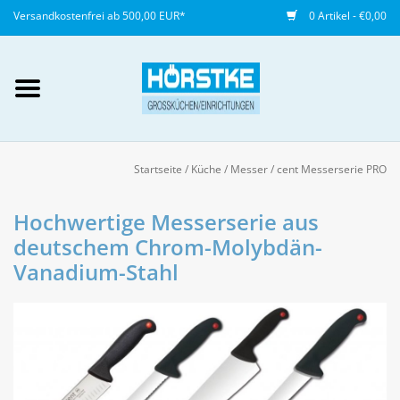
Versandkostenfrei ab 500,00 EUR*
0 Artikel - €0,00
Mein Konto / Kundenkonto
anlegen
Startseite
/
Küche
/
Messer
/
cent Messerserie PRO
Startseite
Hochwertige Messerserie aus
deutschem Chrom-Molybdän-
NEU
Vanadium-Stahl
Gedeckter Tisch
Buffet
Fingerfood