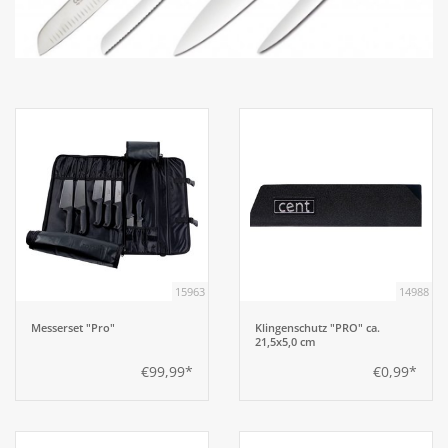
Aufsteller
Bar
Tafeln
Einrichtung
Berufsbekleidung
15963
14988
Küche
Messerset "Pro"
Klingenschutz "PRO" ca.
21,5x5,0 cm
€99,99*
€0,99*
Küchentechnik
Küchenmöbel