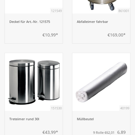
121549
861001
Deckel für Art.-Nr. 121575
Abfalleimer fahrbar
€10,99*
€169,00*
151530
40199
Treteimer rund 30l
Müllbeutel
€43,99*
6,89
9 Rolle €62,01