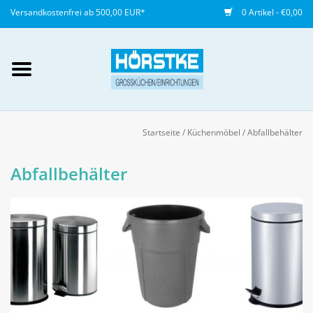
Versandkostenfrei ab 500,00 EUR*
0 Artikel - €0,00
Mein Konto / Kundenkonto
anlegen
Startseite
/
Küchenmöbel
/
Abfallbehälter
Startseite
Abfallbehälter
NEU
Gedeckter Tisch
Buffet
Fingerfood