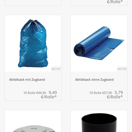
€/Rolle*
40195
40194
Abfallsack mit Zugband
Abfallsack ohne Zugband
9,49
5,79
10 Rolle €94,90
10 Rolle €57,90
€/Rolle*
€/Rolle*