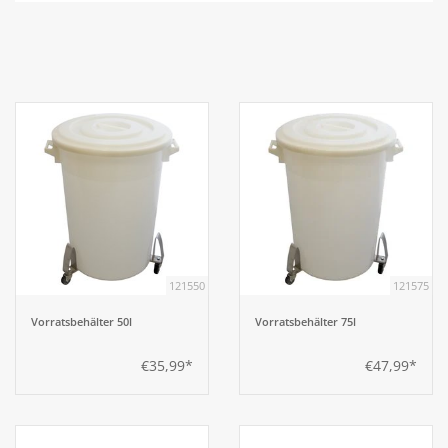
Aufsteller
Bar
Tafeln
Einrichtung
Berufsbekleidung
121550
121575
Vorratsbehälter 50l
Vorratsbehälter 75l
Küche
€35,99*
€47,99*
Küchentechnik
Küchenmöbel