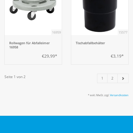
16959
15577
Rollwagen für Abfalleimer
Tischabfallbehälter
16958
€29,99*
€3,19*
Seite 1 von 2
1
2
* exkl. MwSt. zzgl.
Versandkosten