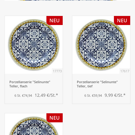
Aufsteller
NEU
NEU
Bar
Tafeln
Einrichtung
17773
17617
Berufsbekleidung
Porzellanserie "Selinunte"
Porzellanserie "Selinunte"
Teller, flach
Teller, tief
12,49 €/St.*
9,99 €/St.*
6 St. €74,94
6 St. €59,94
Küche
Küchentechnik
NEU
Küchenmöbel