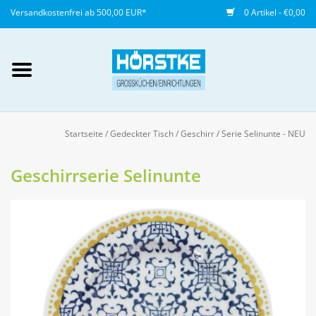
Versandkostenfrei ab 500,00 EUR*
0 Artikel - €0,00
Mein Konto / Kundenkonto
anlegen
Startseite
/
Gedeckter Tisch
/
Geschirr
/
Serie Selinunte - NEU
Startseite
Geschirrserie Selinunte
NEU
Gedeckter Tisch
Buffet
Fingerfood