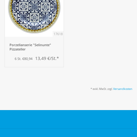
17618
Porzellanserie "Selinunte"
Pizzateller
13,49 €/St.*
6 St. €80,94
* exkl. MwSt. zzgl.
Versandkosten