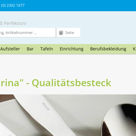
9 (0) 2302 1677
t Perfektion!
Aufsteller
Bar
Tafeln
Einrichtung
Berufsbekleidung
K
arina" - Qualitätsbesteck