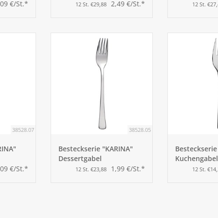
,09 €/St.*
2,49 €/St.*
12 St. €29,88
12 St. €27
38528.07
38528.05
RINA"
Besteckserie "KARINA"
Besteckserie
Dessertgabel
Kuchengabel
,09 €/St.*
1,99 €/St.*
12 St. €23,88
12 St. €14