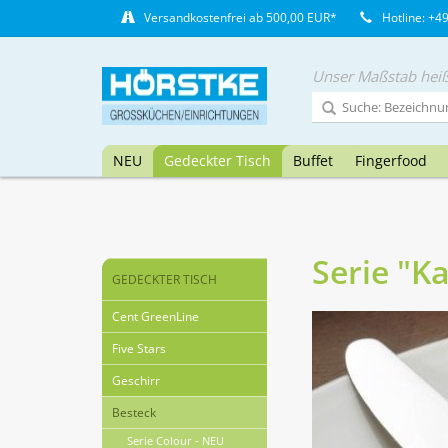
Versandkostenfrei ab 500,00 EUR*
Hotline: +4
Unser Maßstab heiß
NEU
Gedeckter Tisch
Buffet
Fingerfood
Serie "K
GEDECKTER TISCH
Cent GreenLine
Five Stars
Geschirr
Besteck
Serie Colour - NEU