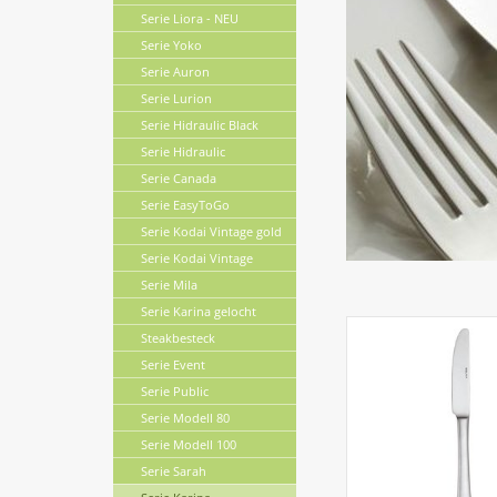
Serie Liora - NEU
Serie Yoko
Serie Auron
Serie Lurion
Serie Hidraulic Black
Serie Hidraulic
Serie Canada
Serie EasyToGo
Serie Kodai Vintage gold
Serie Kodai Vintage
Serie Mila
Serie Karina gelocht
Steakbesteck
Serie Event
Serie Public
Serie Modell 80
Serie Modell 100
Serie Sarah