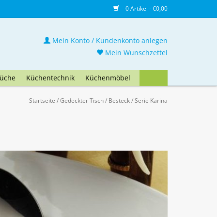
0 Artikel - €0,00
Mein Konto / Kundenkonto anlegen
Mein Wunschzettel
üche
Küchentechnik
Küchenmöbel
Startseite
/
Gedeckter Tisch
/
Besteck
/
Serie Karina