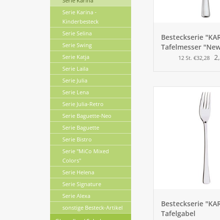
Serie Karina
Serie Karina -
Kinderbesteck
Serie Selina
Besteckserie "KA
Serie Swing
Tafelmesser "New
2
Serie Katja
12 St. €32,28
Serie Laila
Serie Julia
Serie Lena
Serie Julia-Retro
Serie Baguette-Neo
Serie Baguette
Serie Bistro
Serie "MiCo Mixed
Colors"
Serie Helena
Serie Signature
Serie Alexa
Besteckserie "KA
sonstige Besteck-Artikel
Tafelgabel