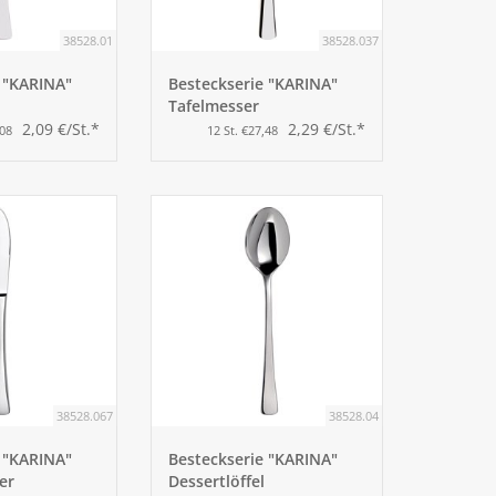
38528.01
38528.037
 "KARINA"
Besteckserie "KARINA"
Tafelmesser
2,09 €/St.*
2,29 €/St.*
,08
12 St. €27,48
38528.067
38528.04
 "KARINA"
Besteckserie "KARINA"
er
Dessertlöffel