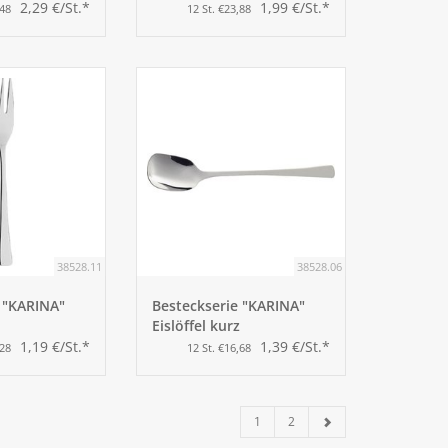
2,29 €/St.*
1,99 €/St.*
,48
12 St. €23,88
38528.11
38528.06
 "KARINA"
Besteckserie "KARINA"
Eislöffel kurz
1,19 €/St.*
1,39 €/St.*
,28
12 St. €16,68
1
2