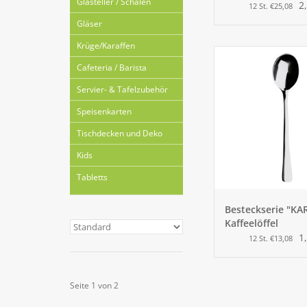
Glasteller / Schalen
2
12 St. €25,08
Gläser
Krüge/Karaffen
Cafeteria / Barista
Servier- & Tafelzubehör
Speisenkarten
Tischdecken und Deko
Kids
Tabletts
Besteckserie "KA
Kaffeelöffel
1
12 St. €13,08
Seite 1 von 2