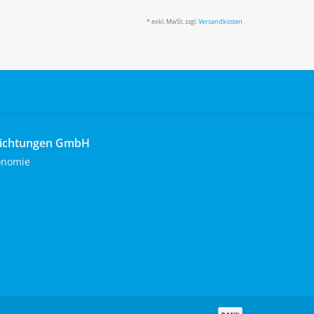
* exkl. MwSt. zzgl.
Versandkosten
richtungen GmbH
onomie