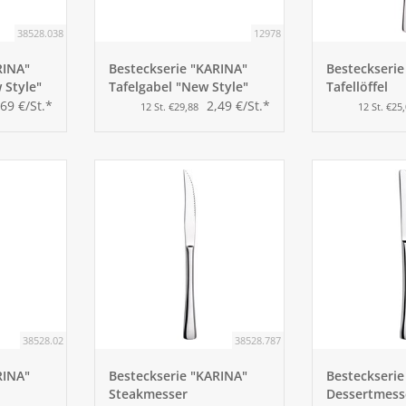
38528.038
12978
RINA"
Besteckserie "KARINA"
Besteckserie
 Style"
Tafelgabel "New Style"
Tafellöffel
,69 €/St.*
2,49 €/St.*
12 St. €29,88
12 St. €25
38528.02
38528.787
RINA"
Besteckserie "KARINA"
Besteckserie
Steakmesser
Dessertmess