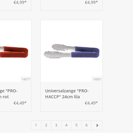
€4,99*
€4,99*
14877
14881
nge "PRO-
Universalzange "PRO-
 rot
HACCP" 24cm lila
€4,49*
€4,49*
1
2
3
4
5
6