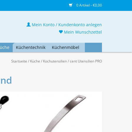
0 Artikel - €0,00
Mein Konto / Kundenkonto anlegen
Mein Wunschzettel
üche
Küchentechnik
Küchenmöbel
Startseite
/
Küche
/
Kochutensilien
/
cent Utensilien PRO
and