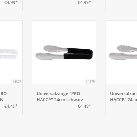
€4,99*
€4,99*
14876
14875
PRO-
Universalzange "PRO-
Universalza
iß
HACCP" 24cm schwarz
HACCP" 24cm
€4,49*
€4,49*