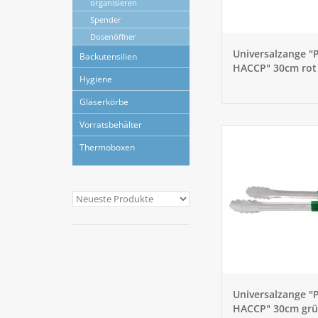
organisieren
Spender
Dosenöffner
Universalzange "
Backutensilien
HACCP" 30cm rot
Hygiene
Gläserkörbe
Vorratsbehälter
Thermoboxen
Universalzange "
HACCP" 30cm gr