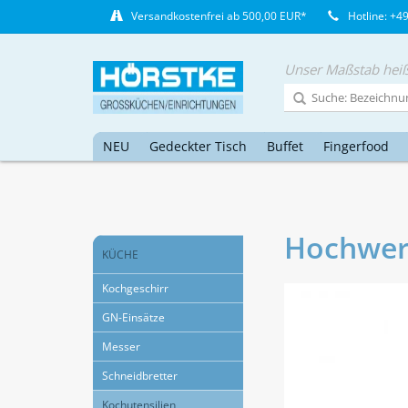
Versandkostenfrei ab 500,00 EUR*
Hotline: +4
Unser Maßstab heiß
NEU
Gedeckter Tisch
Buffet
Fingerfood
Hochwert
KÜCHE
Kochgeschirr
GN-Einsätze
Messer
Schneidbretter
Kochutensilien