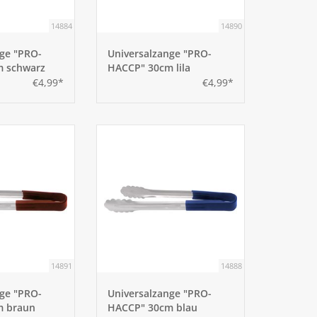
14884
14890
nge "PRO-
Universalzange "PRO-
 schwarz
HACCP" 30cm lila
€4,99*
€4,99*
14891
14888
nge "PRO-
Universalzange "PRO-
m braun
HACCP" 30cm blau