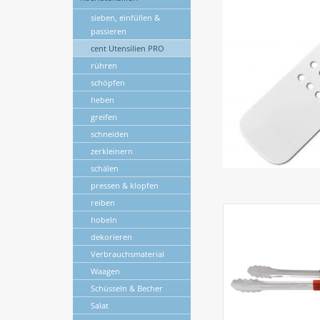
sieben, einfüllen &
passieren
cent Utensilien PRO
rühren
schöpfen
heben
greifen
schneiden
zerkleinern
schälen
pressen & klopfen
reiben
hobeln
dekorieren
Verbrauchsmaterial
Waagen
Schüsseln & Becher
Salat