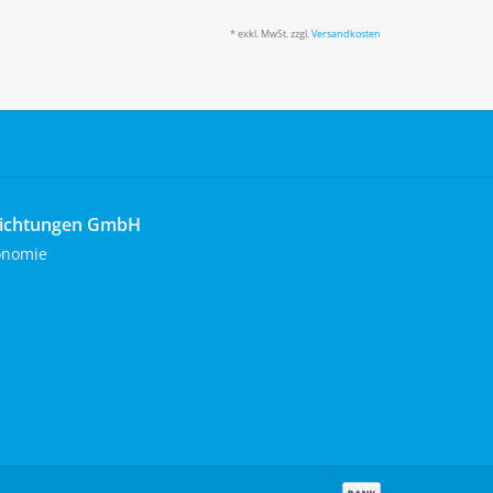
* exkl. MwSt. zzgl.
Versandkosten
richtungen GmbH
onomie