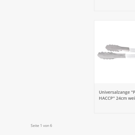
Universalzange "
HACCP" 24cm we
Seite 1 von 6