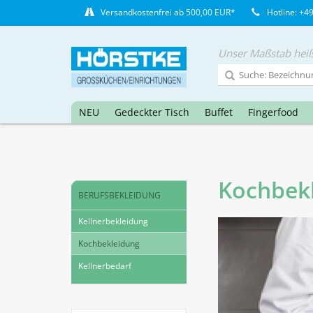
Versandkostenfrei ab 500,00 EUR*
Hotline: +4
Unser Maßstab heiß
NEU
Gedeckter Tisch
Buffet
Fingerfood
Kochbek
BERUFSBEKLEIDUNG
Kellnerbekleidung
Kochbekleidung
Kellnerbedarf