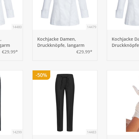
14480
14479
,
Kochjacke Damen,
Kochjacke D
ngarm
Druckknöpfe, langarm
Druckknöpfe
Größe M
Größe S
€29,99*
€29,99*
-50%
14299
14483