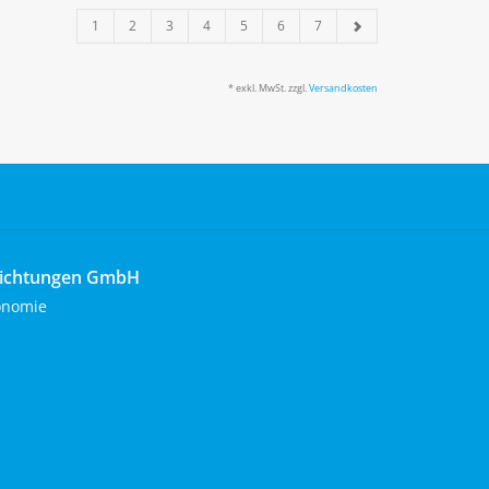
1
2
3
4
5
6
7
* exkl. MwSt. zzgl.
Versandkosten
richtungen GmbH
onomie