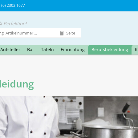
9 (0) 2302 1677
t Perfektion!
Aufsteller
Bar
Tafeln
Einrichtung
Berufsbekleidung
K
leidung