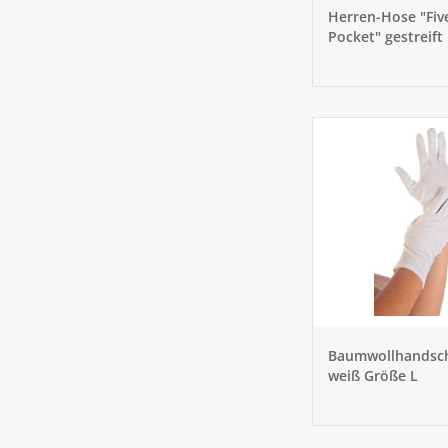
Herren-Hose "Fiv
Pocket" gestreift
schwarz/ weiß Gr
Baumwollhandsc
weiß Größe L