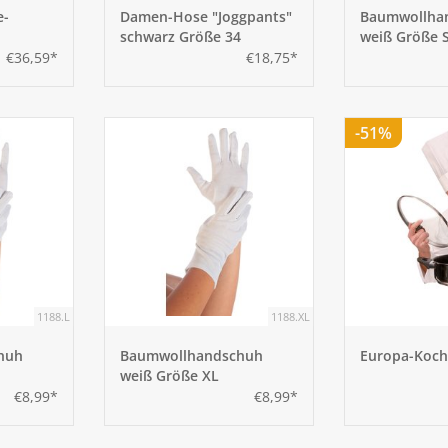
e-
Damen-Hose "Joggpants"
Baumwollha
schwarz Größe 34
weiß Größe 
öße 52
€36,59*
€18,75*
-51%
1188.L
1188.XL
huh
Baumwollhandschuh
Europa-Koc
weiß Größe XL
€8,99*
€8,99*