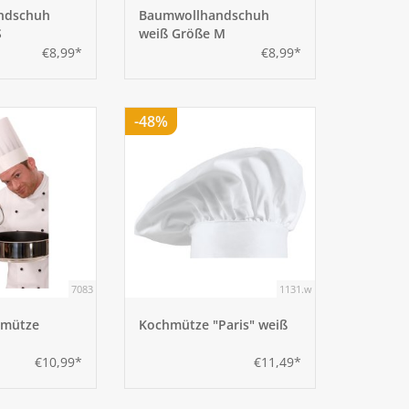
ndschuh
Baumwollhandschuh
S
weiß Größe M
€8,99*
€8,99*
-48%
7083
1131.w
hmütze
Kochmütze "Paris" weiß
€10,99*
€11,49*