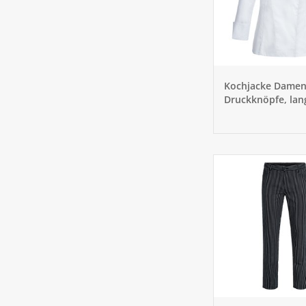
Kochjacke Damen
Druckknöpfe, la
Größe L