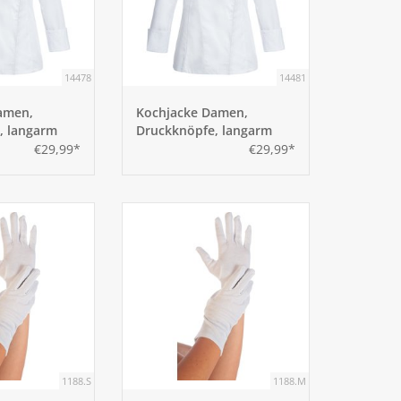
14478
14481
amen,
Kochjacke Damen,
, langarm
Druckknöpfe, langarm
Größe XL
€29,99*
€29,99*
1188.S
1188.M