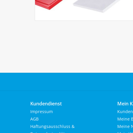
Kundendienst
Mein K
Impressum
Kunden
AGB
Meine B
Haftungsausschluss &
Meine N