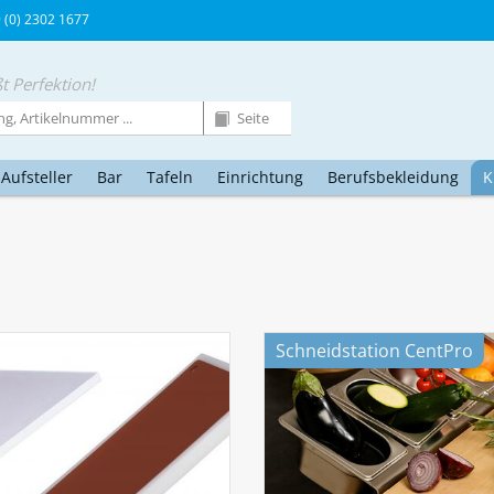
9 (0) 2302 1677
t Perfektion!
Aufsteller
Bar
Tafeln
Einrichtung
Berufsbekleidung
K
Schneidstation CentPro