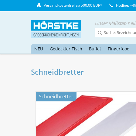
Versandkostenfrei ab 500,00 EUR*
Hotline: +4
Unser Maßstab heiß
NEU
Gedeckter Tisch
Buffet
Fingerfood
Schneidbretter
Schneidbretter