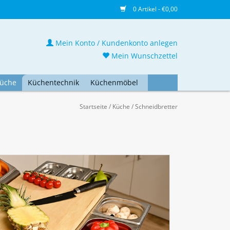
0 Artikel - €0,00
Mein Konto / Kundenkonto anlegen
Mein Wunschzettel
üche
Küchentechnik
Küchenmöbel
Startseite
/
Küche
/
Schneidbretter