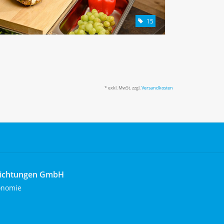
15
* exkl. MwSt. zzgl.
Versandkosten
richtungen GmbH
onomie