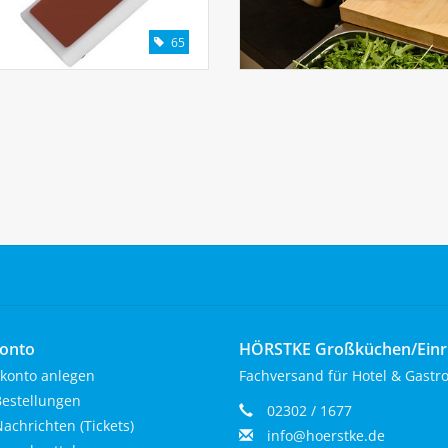
65
onto
HÖRSTKE Großküchen/Ein
konto anlegen
Fachversand für Hotel & Gastr
estellungen
02302 / 1677
achrichten (Tickets)
info@hoerstke.de