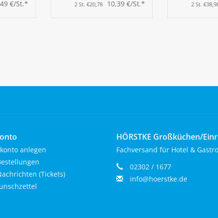
,49 €/St.*
10,39 €/St.*
2 St. €20,78
2 St. €38,9
onto
HÖRSTKE Großküchen/Ein
konto anlegen
Fachversand für Hotel & Gastr
estellungen
02302 / 1677
achrichten (Tickets)
info@hoerstke.de
nschzettel