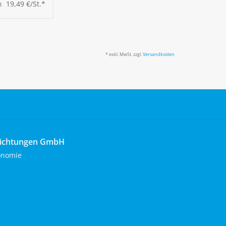
19,49 €/St.*
8
* exkl. MwSt. zzgl.
Versandkosten
richtungen GmbH
onomie