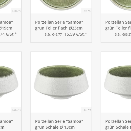
14673
14674
"Samoa"
Porzellan Serie "Samoa"
Porzellan Se
 Ø19cm
grün Teller flach Ø23cm
grün Teller 
,74 €/St.*
15,59 €/St.*
3 St. €46,77
3 St. €66,2
14678
14679
"Samoa"
Porzellan Serie "Samoa"
Porzellan Se
cm
grün Schale Ø 13cm
grün Schale