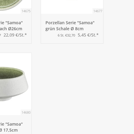
14675
14677
rie "Samoa"
Porzellan Serie "Samoa"
flach Ø26cm
grün Schale Ø 8cm
22,09 €/St.*
5,45 €/St.*
7
6 St. €32,70
14680
rie "Samoa"
 Ø 17,5cm