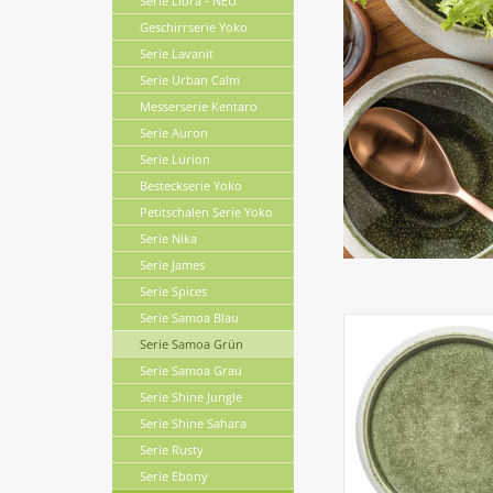
Serie Liora - NEU
Geschirrserie Yoko
Serie Lavanit
Serie Urban Calm
Messerserie Kentaro
Serie Auron
Serie Lurion
Besteckserie Yoko
Petitschalen Serie Yoko
Serie Nika
Serie James
Serie Spices
Serie Samoa Blau
Serie Samoa Grün
Serie Samoa Grau
Serie Shine Jungle
Serie Shine Sahara
Serie Rusty
Serie Ebony