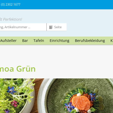
9 (0) 2302 1677
t Perfektion!
Aufsteller
Bar
Tafeln
Einrichtung
Berufsbekleidung
K
amoa Grün