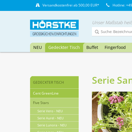
Versandkostenfrei ab 500,00 EUR*
Hotline: +4
Unser Maßstab heiß
NEU
Gedeckter Tisch
Buffet
Fingerfood
Serie S
GEDECKTER TISCH
Cent GreenLine
Five Stars
Serie Vero - NEU
Serie Aurel - NEU
Serie Lunora - NEU