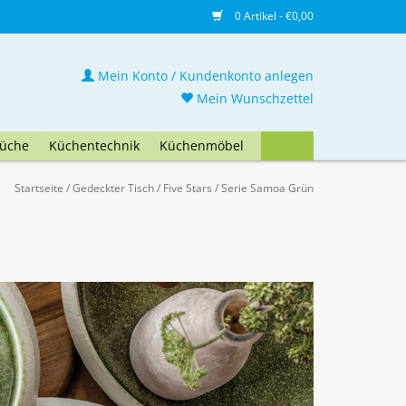
0 Artikel - €0,00
Mein Konto / Kundenkonto anlegen
Mein Wunschzettel
üche
Küchentechnik
Küchenmöbel
Startseite
/
Gedeckter Tisch
/
Five Stars
/
Serie Samoa Grün