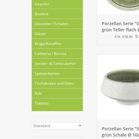
Geschirr
Besteck
Porzellan Serie 
Glasteller / Schalen
grün Teller flach
Gläser
9
4 St. €38,96
Krüge/Karaffen
Cafeteria / Barista
Servier- & Tafelzubehör
Speisenkarten
Tischdecken und Deko
Kids
Tabletts
Porzellan Serie 
grün Schale Ø 10