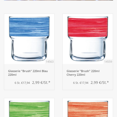
Aufsteller
Bar
Tafeln
Einrichtung
14563
14559
Berufsbekleidung
Glasserie "Brush" 220ml Blau
Glasserie "Brush" 220ml
220ml
Cherry 220ml
2,99 €/St.*
2,99 €/St.*
6 St. €17,94
6 St. €17,94
Küche
Küchentechnik
Küchenmöbel