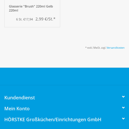
Glasserie "Brush" 220ml Gelb
220ml
2,99 €/St.*
6 St. €17,94
* exkl. MwSt. zzgl.
Versandkosten
Kundendienst
Mein Konto
HÖRSTKE Großküchen/Einrichtungen GmbH