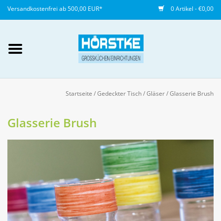
Versandkostenfrei ab 500,00 EUR*
0 Artikel - €0,00
Mein Konto / Kundenkonto
anlegen
Startseite
/
Gedeckter Tisch
/
Gläser
/
Glasserie Brush
Startseite
Glasserie Brush
NEU
Gedeckter Tisch
Buffet
Fingerfood