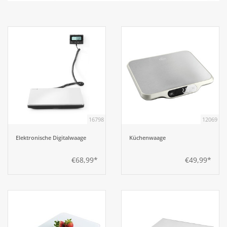
Aufsteller
Bar
Tafeln
Einrichtung
16798
12069
Berufsbekleidung
Elektronische Digitalwaage
Küchenwaage
€68,99*
€49,99*
Küche
Küchentechnik
Küchenmöbel