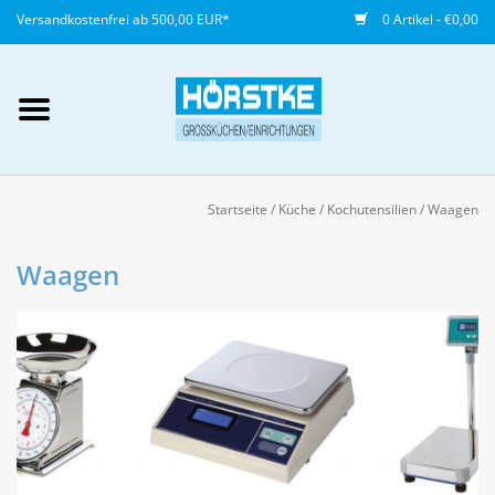
Versandkostenfrei ab 500,00 EUR*
0 Artikel - €0,00
Mein Konto / Kundenkonto
anlegen
Startseite
/
Küche
/
Kochutensilien
/
Waagen
Startseite
Waagen
NEU
Gedeckter Tisch
Buffet
Fingerfood