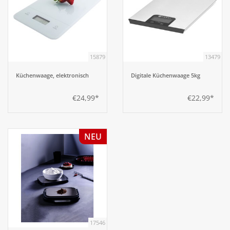
15879
13479
Küchenwaage, elektronisch
Digitale Küchenwaage 5kg
€24,99*
€22,99*
NEU
17546