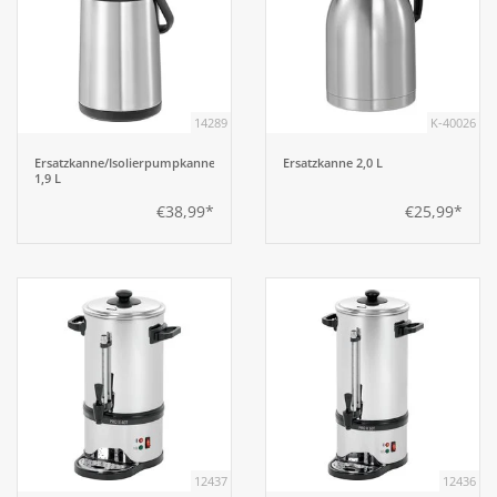
14289
K-40026
Ersatzkanne/Isolierpumpkanne
Ersatzkanne 2,0 L
1,9 L
€38,99*
€25,99*
12437
12436