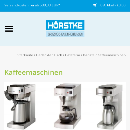
Versandkostenfrei ab 500,00 EUR*
0 Artikel - €0,00
Mein Konto / Kundenkonto
anlegen
Startseite
/
Gedeckter Tisch
/
Cafeteria / Barista
/
Kaffeemaschinen
Startseite
Kaffeemaschinen
NEU
Gedeckter Tisch
Buffet
Fingerfood