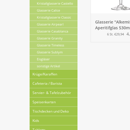
Kristallglasserie Castello
Glasserie Calice
Kristallglasserie Classic
Glasserie "Alkemi
Glasserie Airpearl
Aperitifglas 530m
Glasserie Casablanca
4
6 St. €29,94
Glasserie Granity
Glasserie Timeless
Glasserie Sublym
Eisgläser
sonstige Artikel
Krüge/Karaffen
Cafeteria / Barista
Servier- & Tafelzubehör
Speisenkarten
Tischdecken und Deko
Kids
Tabletts