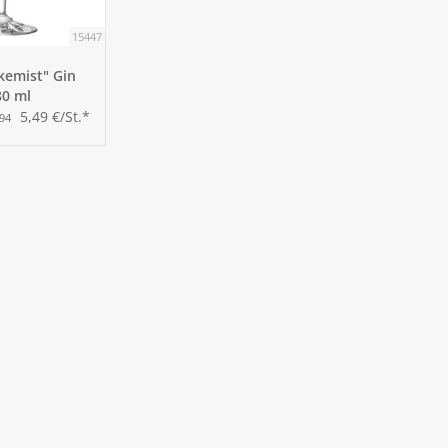
15447
lkemist" Gin
80 ml
5,49 €/St.*
,94