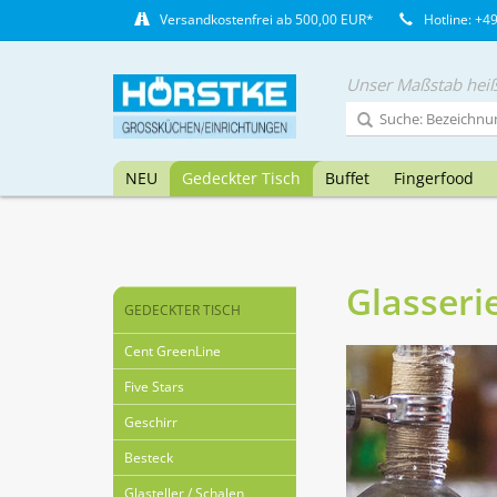
Versandkostenfrei ab 500,00 EUR*
Hotline: +4
Unser Maßstab heiß
NEU
Gedeckter Tisch
Buffet
Fingerfood
Glasseri
GEDECKTER TISCH
Cent GreenLine
Five Stars
Geschirr
Besteck
Glasteller / Schalen