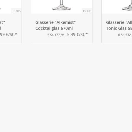
15305
15306
st"
Glasserie "Alkemist"
Glasserie "A
l
Cocktailglas 670ml
Tonic Glas 5
,99 €/St.*
5,49 €/St.*
6 St. €32,94
6 St. €32