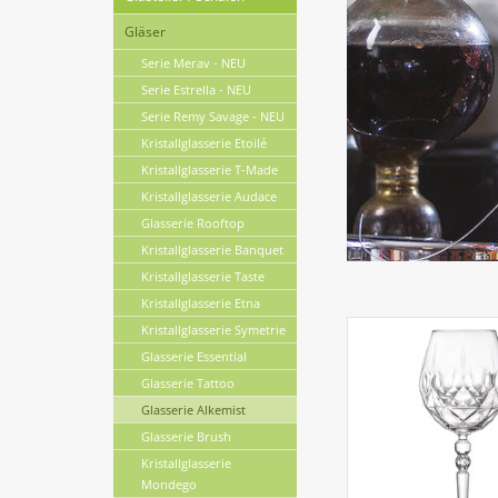
Gläser
Serie Merav - NEU
Serie Estrella - NEU
Serie Remy Savage - NEU
Kristallglasserie Etoilé
Kristallglasserie T-Made
Kristallglasserie Audace
Glasserie Rooftop
Kristallglasserie Banquet
Kristallglasserie Taste
Kristallglasserie Etna
Kristallglasserie Symetrie
Glasserie Essential
Glasserie Tattoo
Glasserie Alkemist
Glasserie Brush
Kristallglasserie
Mondego