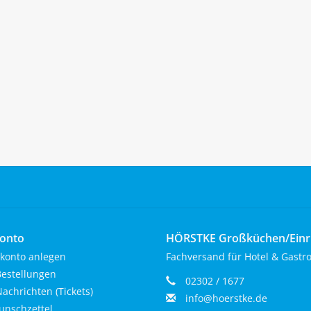
onto
HÖRSTKE Großküchen/Ein
konto anlegen
Fachversand für Hotel & Gastr
estellungen
02302 / 1677
achrichten (Tickets)
info@hoerstke.de
nschzettel