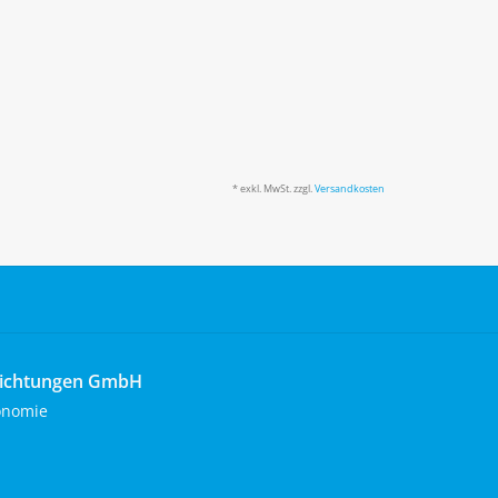
* exkl. MwSt. zzgl.
Versandkosten
richtungen GmbH
onomie