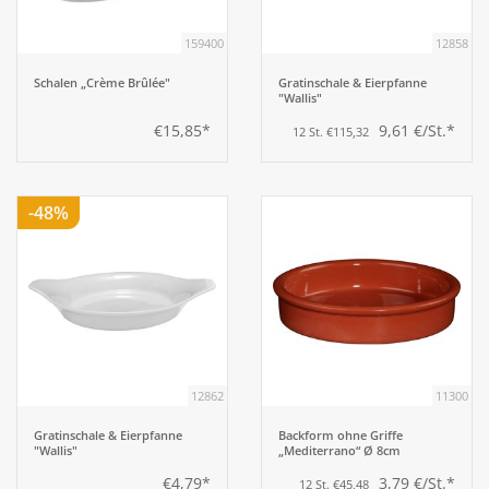
159400
12858
Schalen „Crème Brûlée"
Gratinschale & Eierpfanne
"Wallis"
€15,85*
9,61 €/St.*
12 St. €115,32
-48%
12862
11300
Gratinschale & Eierpfanne
Backform ohne Griffe
"Wallis"
„Mediterrano“ Ø 8cm
€4,79*
3,79 €/St.*
12 St. €45,48