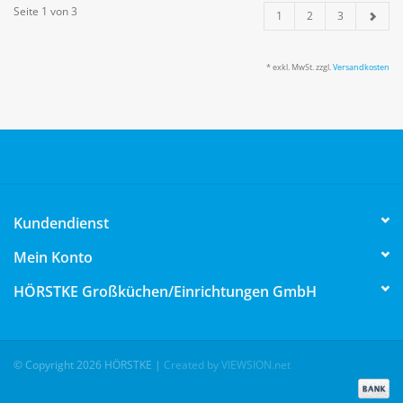
Seite 1 von 3
1
2
3
* exkl. MwSt. zzgl.
Versandkosten
Kundendienst
Mein Konto
HÖRSTKE Großküchen/Einrichtungen GmbH
© Copyright 2026 HÖRSTKE
|
Created by VIEWSION.net