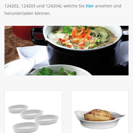
124202, 124203 und 124204), welche Sie
hier
ansehen und
herunterladen können.
Aufsteller
Bar
Tafeln
Einrichtung
Berufsbekleidung
Küche
Küchentechnik
Küchenmöbel