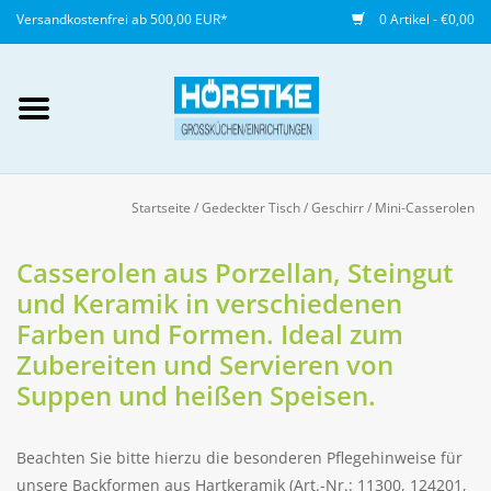
Versandkostenfrei ab 500,00 EUR*
0 Artikel - €0,00
Mein Konto / Kundenkonto
anlegen
Startseite
/
Gedeckter Tisch
/
Geschirr
/
Mini-Casserolen
Startseite
Casserolen aus Porzellan, Steingut
und Keramik in verschiedenen
NEU
Farben und Formen. Ideal zum
Zubereiten und Servieren von
Gedeckter Tisch
Suppen und heißen Speisen.
Buffet
Beachten Sie bitte hierzu die besonderen Pflegehinweise für
Fingerfood
unsere Backformen aus Hartkeramik (Art.-Nr.: 11300, 124201,