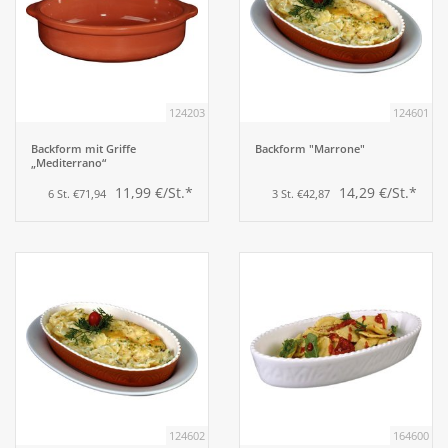
124203
124601
Backform mit Griffe
Backform "Marrone"
„Mediterrano“
11,99 €/St.*
14,29 €/St.*
6 St. €71,94
3 St. €42,87
124602
164600