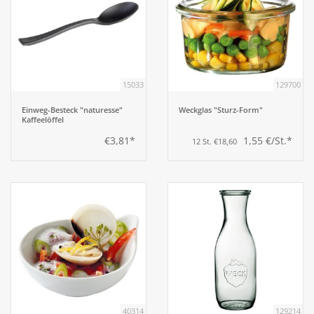
15033
129700
Einweg-Besteck "naturesse"
Weckglas "Sturz-Form"
Kaffeelöffel
€3,81*
1,55 €/St.*
12 St. €18,60
40314
129214