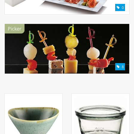
0
Picker
8