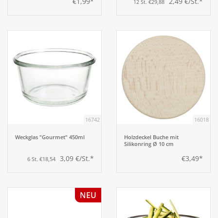
€1,99*
2,49 €/St.*
12 St. €29,88
16742
16018
Weckglas "Gourmet" 450ml
Holzdeckel Buche mit
Silikonring Ø 10 cm
3,09 €/St.*
€3,49*
6 St. €18,54
NEU