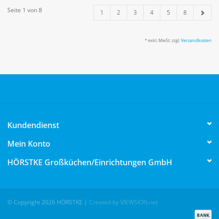
Seite 1 von 8
1
2
3
4
5
8
* exkl. MwSt. zzgl.
Versandkosten
Kundendienst
Mein Konto
HÖRSTKE Großküchen/Einrichtungen GmbH
© Copyright 2026 HÖRSTKE
|
Created by VIEWSION.net