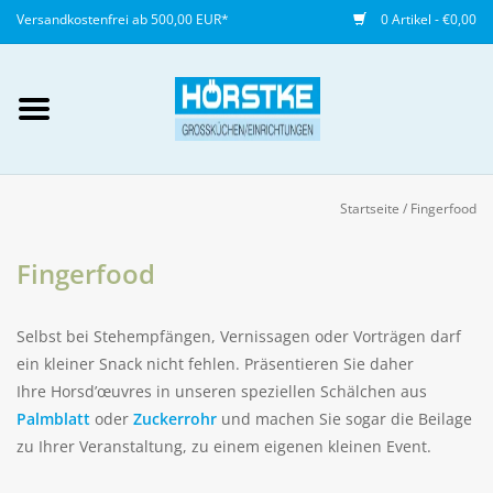
Versandkostenfrei ab 500,00 EUR*
0 Artikel - €0,00
Mein Konto / Kundenkonto
anlegen
Startseite
/
Fingerfood
Startseite
Fingerfood
NEU
Selbst bei Stehempfängen, Vernissagen oder Vorträgen darf
Gedeckter Tisch
ein kleiner Snack nicht fehlen. Präsentieren Sie daher
Ihre Horsd’œuvres in unseren speziellen Schälchen aus
Palmblatt
oder
Zuckerrohr
und machen Sie sogar die Beilage
Buffet
zu Ihrer Veranstaltung, zu einem eigenen kleinen Event.
Fingerfood