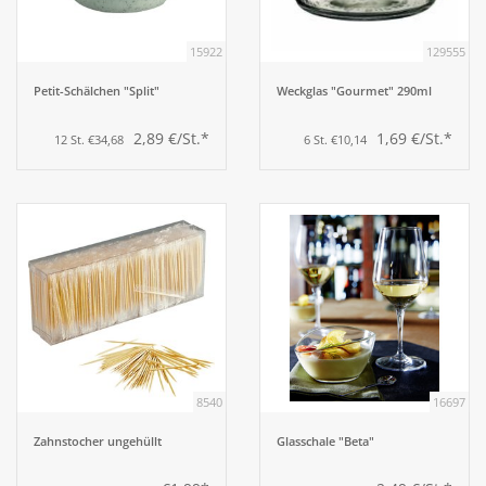
15922
129555
Petit-Schälchen "Split"
Weckglas "Gourmet" 290ml
2,89 €/St.*
1,69 €/St.*
12 St. €34,68
6 St. €10,14
8540
16697
Zahnstocher ungehüllt
Glasschale "Beta"