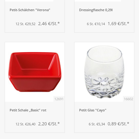
Petit-Schälchen "Verona"
Dressingflasche 0,29l
2,46 €/St.*
1,69 €/St.*
12 St. €29,52
6 St. €10,14
12691
16602
Petit Schale „Basic" rot
Petit Glas "Cayo"
2,20 €/St.*
0,89 €/St.*
12 St. €26,40
6 St. €5,34