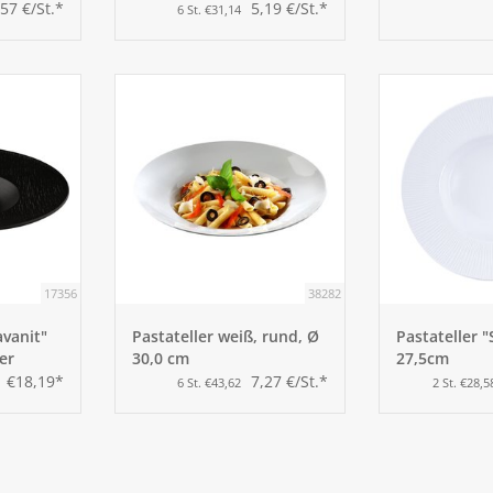
,57 €/St.*
5,19 €/St.*
6 St. €31,14
17356
38282
avanit"
Pastateller weiß, rund, Ø
Pastateller 
er
30,0 cm
27,5cm
€18,19*
7,27 €/St.*
6 St. €43,62
2 St. €28,5