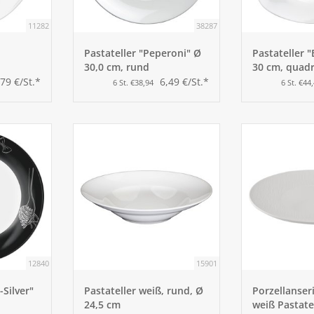
11282
38287
Pastateller "Peperoni" Ø
Pastateller 
30,0 cm, rund
30 cm, quadr
,79 €/St.*
6,49 €/St.*
6 St. €38,94
6 St. €44
12840
15901
-Silver"
Pastateller weiß, rund, Ø
Porzellanser
24,5 cm
weiß Pastate