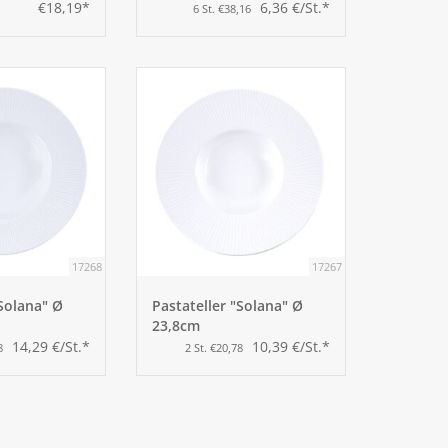
€18,19*
6,36 €/St.*
6 St. €38,16
17268
17267
"Solana" Ø
Pastateller "Solana" Ø
23,8cm
14,29 €/St.*
10,39 €/St.*
8
2 St. €20,78