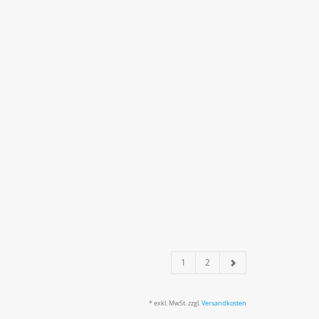
1
2
* exkl. MwSt. zzgl.
Versandkosten