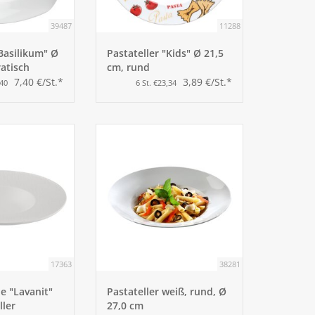
39487
11288
"Basilikum" Ø
Pastateller "Kids" Ø 21,5
atisch
cm, rund
7,40 €/St.*
3,89 €/St.*
,40
6 St. €23,34
17363
38281
ie "Lavanit"
Pastateller weiß, rund, Ø
ller
27,0 cm