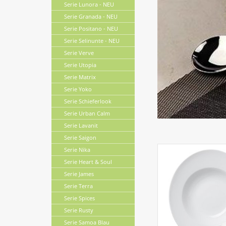
Serie Lunora - NEU
Serie Granada - NEU
Serie Positano - NEU
Serie Selinunte - NEU
Serie Verve
Serie Utopia
Serie Matrix
Serie Yoko
Serie Schieferlook
Serie Urban Calm
Serie Lavanit
Serie Saigon
Serie Nika
Serie Heart & Soul
Serie James
Serie Terra
Serie Spices
Serie Rusty
Serie Samoa Blau