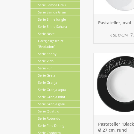
Serie Samoa Grau
Serie Samoa Grün
Serie Shine Jungle
Pastateller, oval
Serie Shine Sahara
Serie Neve
7
6 St. €46,74
Hartglasgeschirr
"Evolution"
Serie Ebony
Serie Vida
Serie Fun
Serie Greta
Serie Granja
Serie Granja aqua
Serie Granja mint
Serie Granja grau
Serie Quattro
Serie Rotondo
Pastateller "Black
Serie Fine Dining
Ø 27 cm, rund
Serie Conform