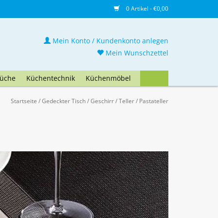
0 Artikel - €0,00
Mein Konto / Kundenkonto anlegen
Mein Wunschzettel
üche
Küchentechnik
Küchenmöbel
Startseite
/
Gedeckter Tisch
/
Geschirr
/
Teller
/
Pastateller