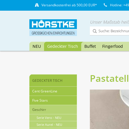
Versandkostenfrei ab 500,00 EUR*
Hotline: +4
Unser Maßstab heiß
NEU
Gedeckter Tisch
Buffet
Fingerfood
Pastatel
GEDECKTER TISCH
Cent GreenLine
Five Stars
Geschirr
Serie Vero - NEU
Serie Aurel - NEU