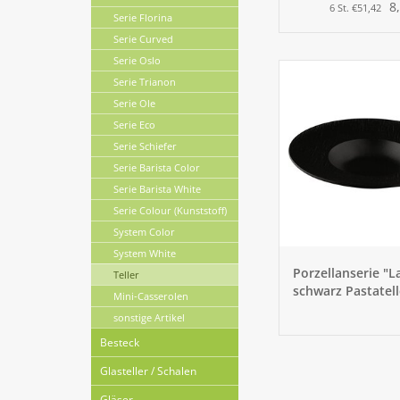
8
6 St. €51,42
Serie Florina
Serie Curved
Serie Oslo
Serie Trianon
Serie Ole
Serie Eco
Serie Schiefer
Serie Barista Color
Serie Barista White
Serie Colour (Kunststoff)
System Color
System White
Porzellanserie "L
Teller
schwarz Pastatell
Mini-Casserolen
sonstige Artikel
Besteck
Glasteller / Schalen
Gläser