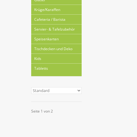
Krüge/Karaffen
Cafeteria / Barista
Servier- & Tafelzubehör
Speisenkarten
Tischdecken und Deko
Kids
Tabletts
Seite 1 von 2