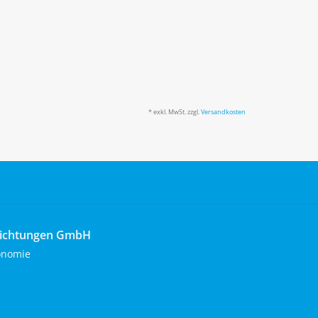
* exkl. MwSt. zzgl.
Versandkosten
richtungen GmbH
onomie