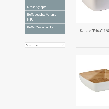
Dressingtöpfe
Buffetleuchte Valumo -
NEU
Buffet-Zusatzartikel
Schale "Frida" 1/