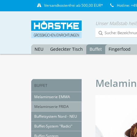
Versandkostenfrei ab 500,00 EUR*
Hotline: +4
Unser Maßstab heiß
NEU
Gedeckter Tisch
Buffet
Fingerfood
Melamin
BUFFET
Melaminserie EMMA
Melaminserie FRIDA
Buffetsystem Nord - NEU
Buffet-System "Radici"
Buffet-System