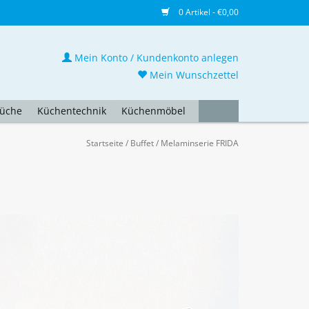
0 Artikel - €0,00
Mein Konto / Kundenkonto anlegen
Mein Wunschzettel
üche
Küchentechnik
Küchenmöbel
Startseite
/
Buffet
/
Melaminserie FRIDA