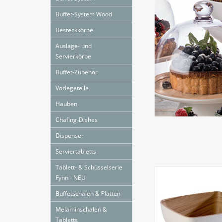
Buffet-System Wood
Besteckkörbe
Auslage- und
Servierkörbe
Buffet-Zubehör
Vorlegeteile
Hauben
Chafing-Dishes
Dispenser
Serviertabletts
Tablett- & Schüsselserie
Fynn - NEU
Buffetschalen & Platten
Melaminschalen &
Tabletts