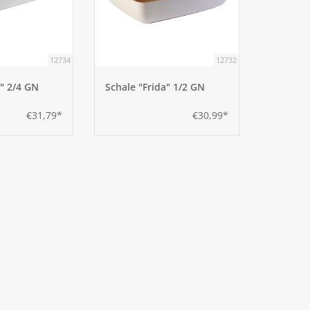
12734
12732
a" 2/4 GN
Schale "Frida" 1/2 GN
€31,79*
€30,99*