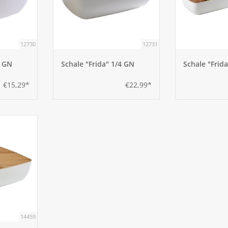
12730
12731
6 GN
Schale "Frida" 1/4 GN
Schale "Frid
€15,29*
€22,99*
14459