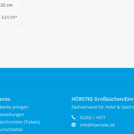
x25 cm
€20,99*
onto
HÖRSTKE Großküchen/Ein
konto anlegen
Fachversand für Hotel & Gastr
estellungen
02302 / 1677
achrichten (Tickets)
info@hoerstke.de
nschzettel