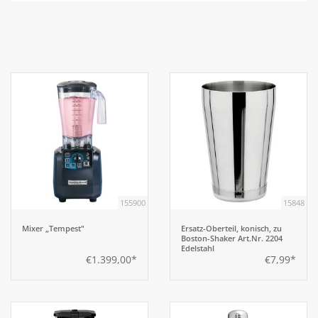
Aufsteller
Bar
Tafeln
Einrichtung
Berufsbekleidung
155900
15848
Mixer „Tempest"
Ersatz-Oberteil, konisch, zu
Küche
Boston-Shaker Art.Nr. 2204
Edelstahl
€1.399,00*
€7,99*
Küchentechnik
Küchenmöbel