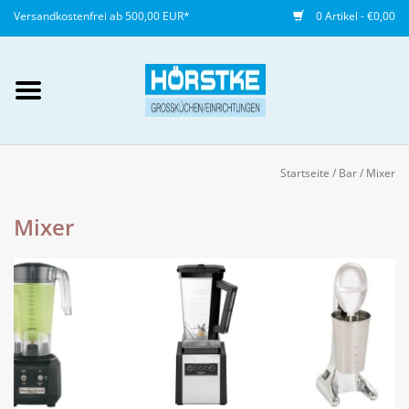
Versandkostenfrei ab 500,00 EUR*
0 Artikel - €0,00
Mein Konto / Kundenkonto
anlegen
Startseite
/
Bar
/
Mixer
Startseite
Mixer
NEU
Gedeckter Tisch
Buffet
Fingerfood