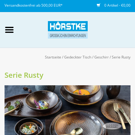
Versandkostenfrei ab 500,00 EUR*
0 Artikel - €0,00
Mein Konto / Kundenkonto
anlegen
Startseite
/
Gedeckter Tisch
/
Geschirr
/
Serie Rusty
Startseite
Serie Rusty
NEU
Gedeckter Tisch
Buffet
Fingerfood