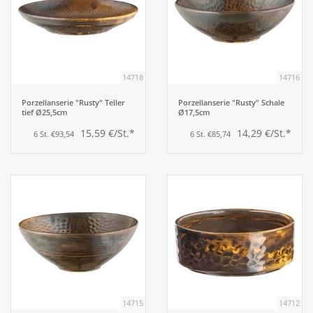
14718
14716
Porzellanserie "Rusty" Teller
Porzellanserie "Rusty" Schale
tief Ø25,5cm
Ø17,5cm
15,59 €/St.*
14,29 €/St.*
6 St. €93,54
6 St. €85,74
14715
14712