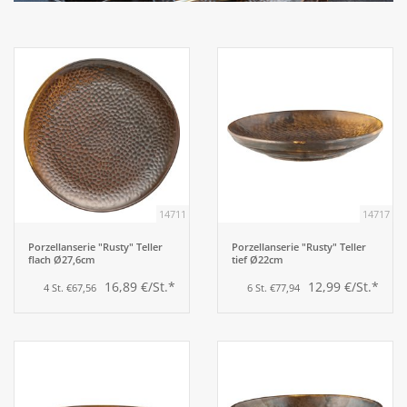
Aufsteller
Bar
Tafeln
Einrichtung
14711
14717
Berufsbekleidung
Porzellanserie "Rusty" Teller
Porzellanserie "Rusty" Teller
flach Ø27,6cm
tief Ø22cm
16,89 €/St.*
12,99 €/St.*
4 St. €67,56
6 St. €77,94
Küche
Küchentechnik
Küchenmöbel