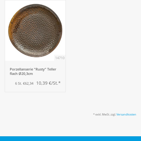
14710
Porzellanserie "Rusty" Teller
flach Ø20,3cm
10,39 €/St.*
6 St. €62,34
* exkl. MwSt. zzgl.
Versandkosten