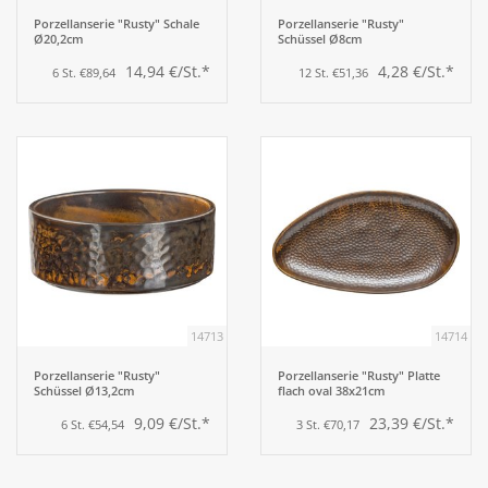
Porzellanserie "Rusty" Schale
Porzellanserie "Rusty"
Ø20,2cm
Schüssel Ø8cm
14,94 €/St.*
4,28 €/St.*
6 St. €89,64
12 St. €51,36
14713
14714
Porzellanserie "Rusty"
Porzellanserie "Rusty" Platte
Schüssel Ø13,2cm
flach oval 38x21cm
9,09 €/St.*
23,39 €/St.*
6 St. €54,54
3 St. €70,17