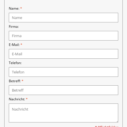
Name:
*
Aufsteller
Firma:
Bar
E-Mail:
*
Tafeln
Einrichtung
Telefon:
Berufsbekleidung
Betreff:
*
Küche
Nachricht:
*
Küchentechnik
Küchenmöbel