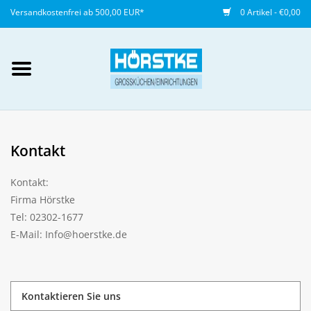
Versandkostenfrei ab 500,00 EUR*
0 Artikel - €0,00
Mein Konto / Kundenkonto
anlegen
Kontakt
Startseite
Kontakt:
NEU
Firma Hörstke
Tel: 02302-1677
Gedeckter Tisch
E-Mail:
Info@hoerstke.de
Buffet
Kontaktieren Sie uns
Fingerfood