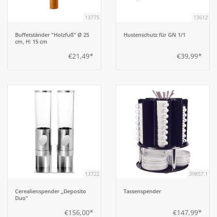
13775
13612
Buffetständer "Holzfuß" Ø 25
Hustenschutz für GN 1/1
cm, H: 15 cm
€21,49*
€39,99*
13722
39857.1
Cerealienspender „Deposito
Tassenspender
Duo"
€156,00*
€147,99*