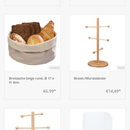
103400
3509
Brottasche beige rund, Ø 17 x
Brezel-/Wurstständer
H: 8cm
€6,99*
€14,49*