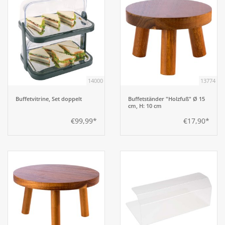
14000
13774
Buffetvitrine, Set doppelt
Buffetständer "Holzfuß" Ø 15
cm, H: 10 cm
€99,99*
€17,90*