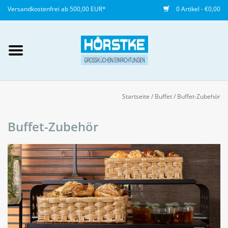
Versandkostenfrei ab 500,00 EUR*
0 Artikel - €0,00
Mein Konto / Kundenkonto
anlegen
Startseite
/
Buffet
/
Buffet-Zubehör
Startseite
Buffet-Zubehör
NEU
Gedeckter Tisch
Buffet
Fingerfood