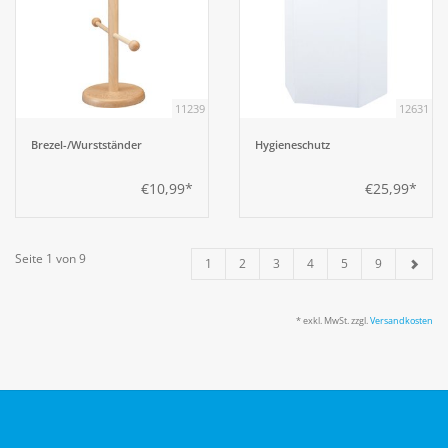
11239
12631
Brezel-/Wurstständer
Hygieneschutz
€10,99*
€25,99*
Seite 1 von 9
1
2
3
4
5
9
* exkl. MwSt. zzgl.
Versandkosten