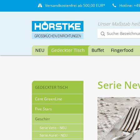
Versandkostenfrei ab 500,00 EUR*
Hotline: +4
Unser Maßstab heiß
NEU
Gedeckter Tisch
Buffet
Fingerfood
Serie Ne
GEDECKTER TISCH
Cent GreenLine
Five Stars
Geschirr
Serie Vero - NEU
Serie Aurel - NEU