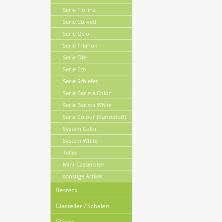
Serie Florina
Serie Curved
Serie Oslo
Serie Trianon
Serie Ole
Serie Eco
Serie Schiefer
Serie Barista Color
Serie Barista White
Serie Colour (Kunststoff)
System Color
System White
Teller
Mini-Casserolen
sonstige Artikel
Besteck
Glasteller / Schalen
Gläser