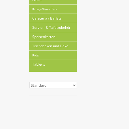
Krüge/Karaffen
Cafeteria / Barista
Servier- & Tafelzubehör
Speisenkarten
Tischdecken und Deko
Kids
Tabletts