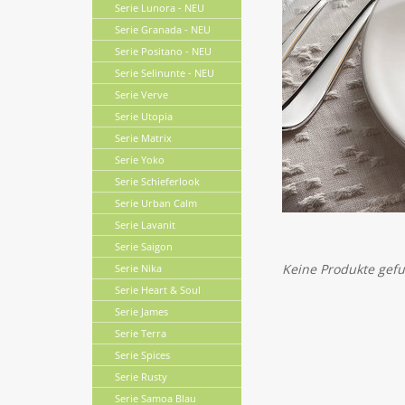
Serie Lunora - NEU
Serie Granada - NEU
Serie Positano - NEU
Serie Selinunte - NEU
Serie Verve
Serie Utopia
Serie Matrix
Serie Yoko
Serie Schieferlook
Serie Urban Calm
Serie Lavanit
Serie Saigon
Keine Produkte gefu
Serie Nika
Serie Heart & Soul
Serie James
Serie Terra
Serie Spices
Serie Rusty
Serie Samoa Blau