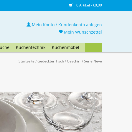
0 Artikel - €0,00
Mein Konto / Kundenkonto anlegen
Mein Wunschzettel
üche
Küchentechnik
Küchenmöbel
Startseite
/
Gedeckter Tisch
/
Geschirr
/
Serie Neve