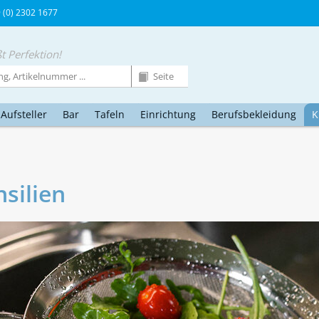
9 (0) 2302 1677
t Perfektion!
Aufsteller
Bar
Tafeln
Einrichtung
Berufsbekleidung
K
silien