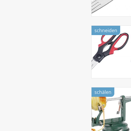
schneiden
schälen