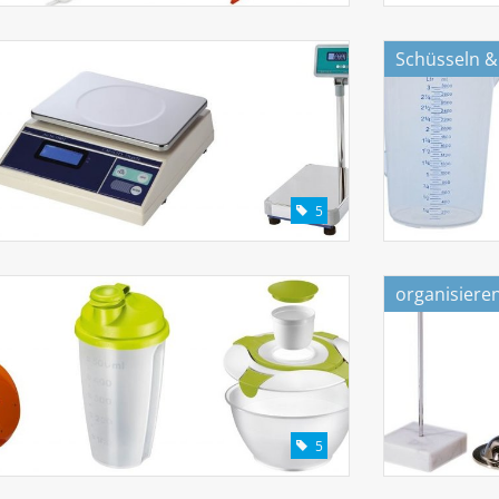
Schüsseln &
5
organisiere
5