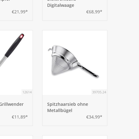
Digitalwaage
€21,99*
€68,99*
12614
39705.24
 Grillwender
Spitzhaarsieb ohne
Metallbügel
€11,89*
€34,99*