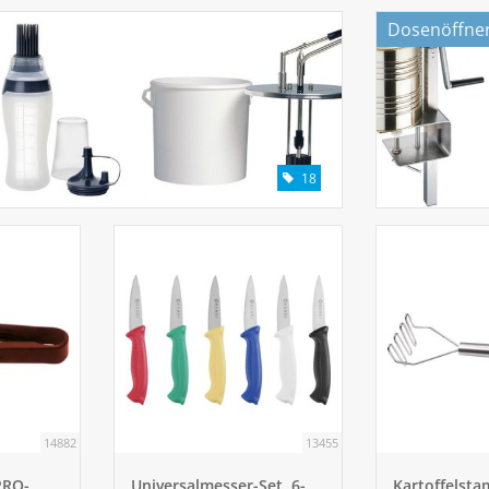
Dosenöffne
18
14882
13455
PRO-
Universalmesser-Set, 6-
Kartoffelsta