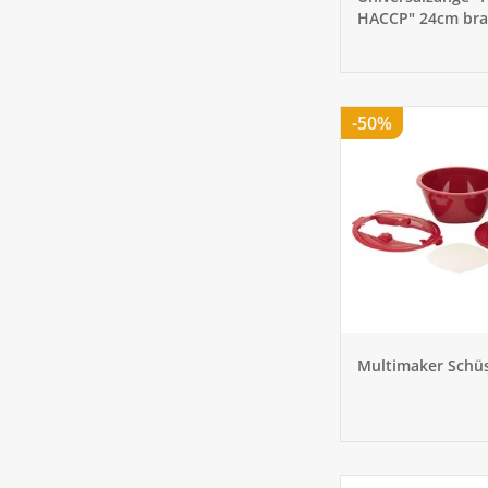
HACCP" 24cm br
-50%
Multimaker Schüs