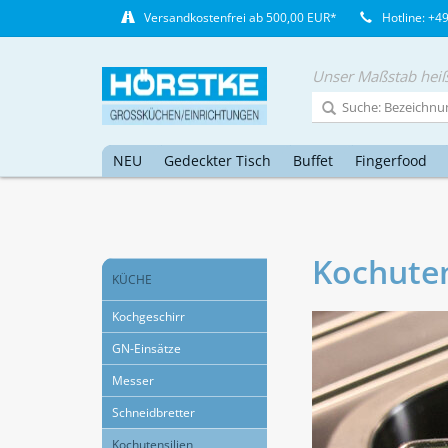
Versandkostenfrei ab 500,00 EUR*
Hotline: +4
Unser Maßstab heiß
NEU
Gedeckter Tisch
Buffet
Fingerfood
Kochuten
KÜCHE
Kochgeschirr
GN-Einsätze
Messer
Schneidbretter
Kochutensilien