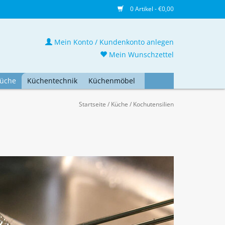
0 Artikel - €0,00
Mein Konto / Kundenkonto anlegen
Mein Wunschzettel
üche
Küchentechnik
Küchenmöbel
Startseite
/
Küche
/
Kochutensilien