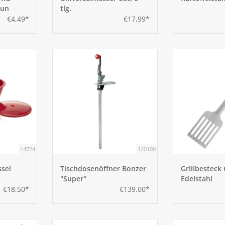
aun
tlg.
€4,49*
€17,99*
14724
120100
sel
Tischdosenöffner Bonzer
Grillbesteck
"Super"
Edelstahl
€18,50*
€139,00*