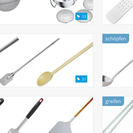
33
schöpfen
31
greifen