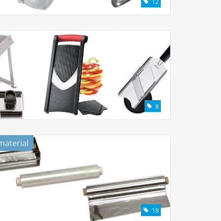
12
8
aterial
18