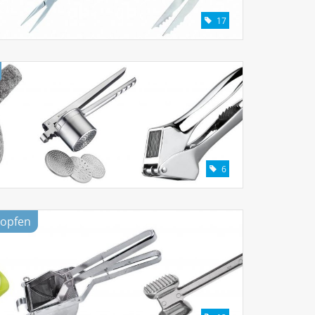
17
6
lopfen