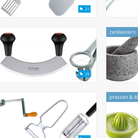
21
zerkleinern
29
pressen & k