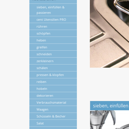
sieben, einfüllen &
passieren
cent Utensilien PRO
rühren
schöpfen
heben
greifen
schneiden
zerkleinern
schälen
pressen & klopfen
reiben
hobeln
dekorieren
Verbrauchsmaterial
sieben, einfülle
Waagen
Schüsseln & Becher
Salat