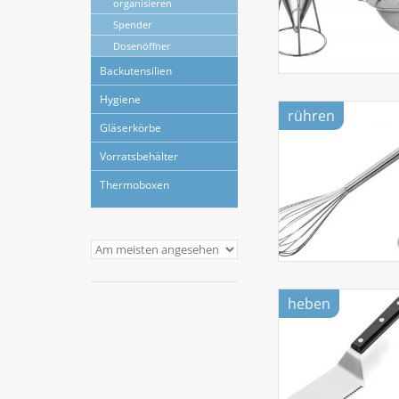
organisieren
Spender
Dosenöffner
Backutensilien
Hygiene
rühren
Gläserkörbe
Vorratsbehälter
Thermoboxen
heben