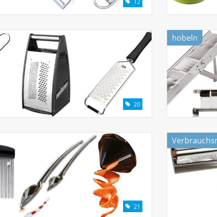
12
hobeln
20
Verbrauchsm
21