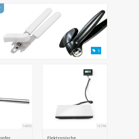
r
5
14895
16798
mpfer
Elektronische