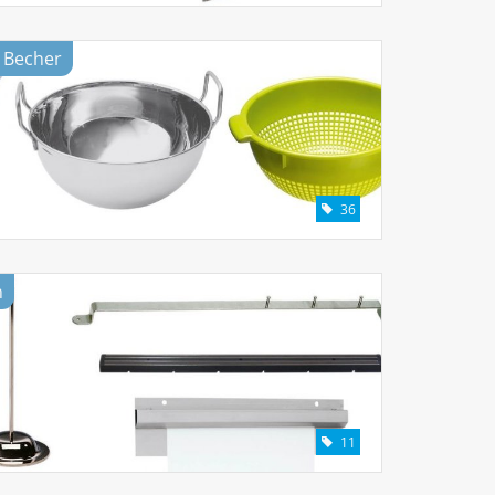
 Becher
36
n
11