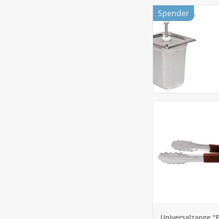
Spender
Universalzange "