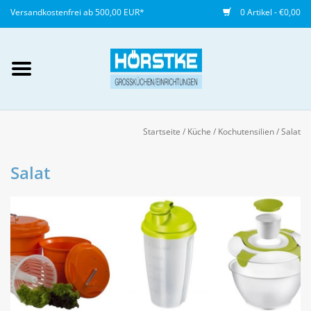
Versandkostenfrei ab 500,00 EUR*
0 Artikel - €0,00
Mein Konto / Kundenkonto
anlegen
Startseite
/
Küche
/
Kochutensilien
/
Salat
Startseite
Salat
NEU
Gedeckter Tisch
Buffet
Fingerfood