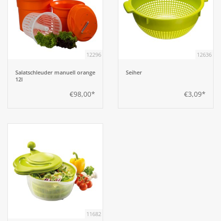
12296
12636
Salatschleuder manuell orange
Seiher
12l
€98,00*
€3,09*
11682