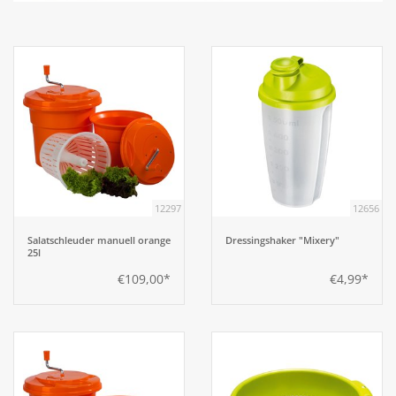
Aufsteller
Bar
Tafeln
Einrichtung
12297
12656
Berufsbekleidung
Salatschleuder manuell orange
Dressingshaker "Mixery"
25l
€109,00*
€4,99*
Küche
Küchentechnik
Küchenmöbel