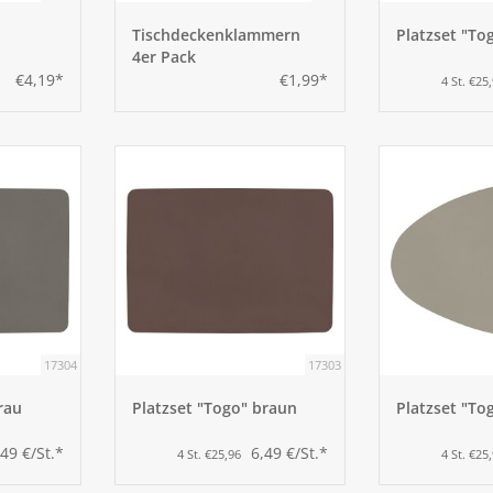
Tischdeckenklammern
Platzset "To
4er Pack
€4,19*
€1,99*
4 St. €25
17304
17303
rau
Platzset "Togo" braun
Platzset "To
,49 €/St.*
6,49 €/St.*
4 St. €25,96
4 St. €25