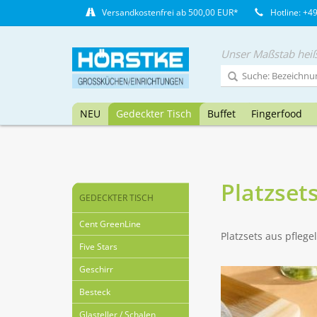
Versandkostenfrei ab 500,00 EUR*
Hotline: +4
Unser Maßstab heiß
NEU
Gedeckter Tisch
Buffet
Fingerfood
Platzset
GEDECKTER TISCH
Cent GreenLine
Platzsets aus pflege
Five Stars
Geschirr
Besteck
Glasteller / Schalen