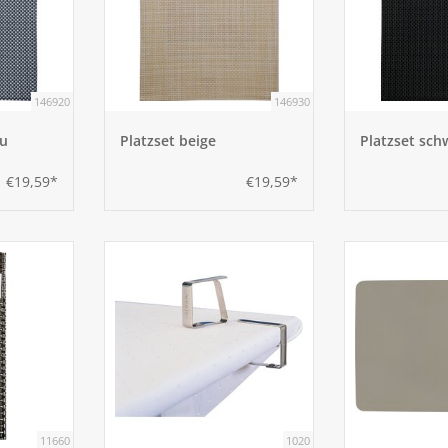
146920
146930
au
Platzset beige
Platzset sch
€19,59*
€19,59*
11660
1020