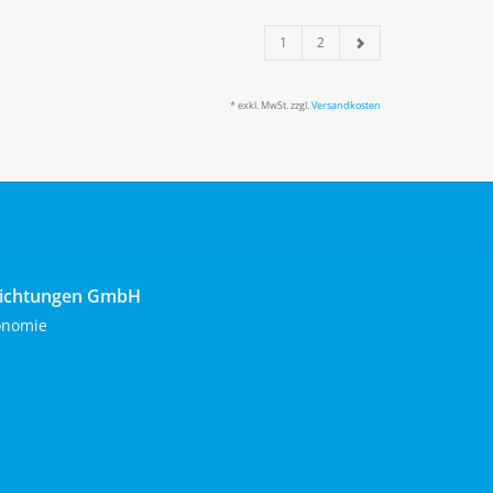
1
2
* exkl. MwSt. zzgl.
Versandkosten
richtungen GmbH
onomie