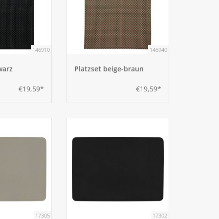
146910
146940
warz
Platzset beige-braun
€19,59*
€19,59*
17305
17302