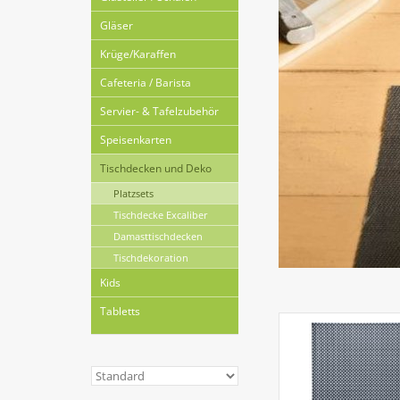
Gläser
Krüge/Karaffen
Cafeteria / Barista
Servier- & Tafelzubehör
Speisenkarten
Tischdecken und Deko
Platzsets
Tischdecke Excaliber
Damasttischdecken
Tischdekoration
Kids
Tabletts