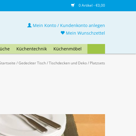
0 Artikel - €0,00
Mein Konto / Kundenkonto anlegen
Mein Wunschzettel
üche
Küchentechnik
Küchenmöbel
Startseite
/
Gedeckter Tisch
/
Tischdecken und Deko
/
Platzsets