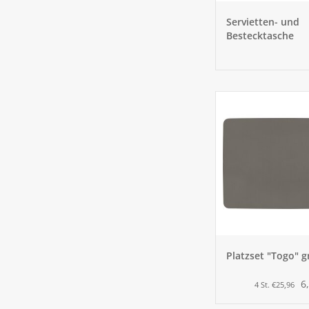
Servietten- und
Bestecktasche
Platzset "Togo" g
6
4 St. €25,96