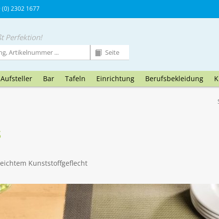
9 (0) 2302 1677
t Perfektion!
Aufsteller
Bar
Tafeln
Einrichtung
Berufsbekleidung
K
s
leichtem Kunststoffgeflecht