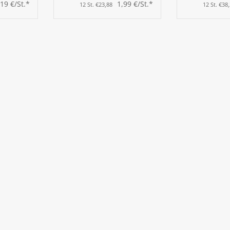
Eis/Cocktaill
,19 €/St.*
1,99 €/St.*
12 St. €23,88
12 St. €38