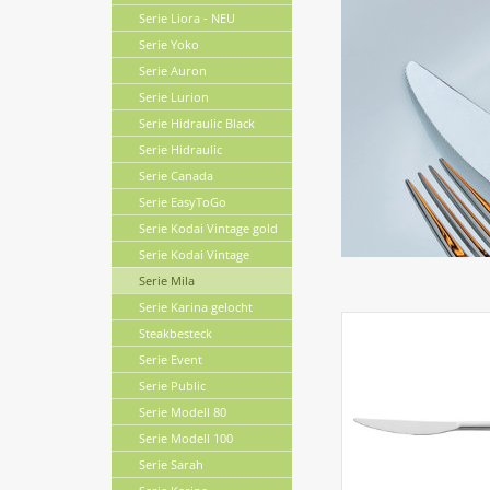
Serie Liora - NEU
Serie Yoko
Serie Auron
Serie Lurion
Serie Hidraulic Black
Serie Hidraulic
Serie Canada
Serie EasyToGo
Serie Kodai Vintage gold
Serie Kodai Vintage
Serie Mila
Serie Karina gelocht
Steakbesteck
Serie Event
Serie Public
Serie Modell 80
Serie Modell 100
Serie Sarah