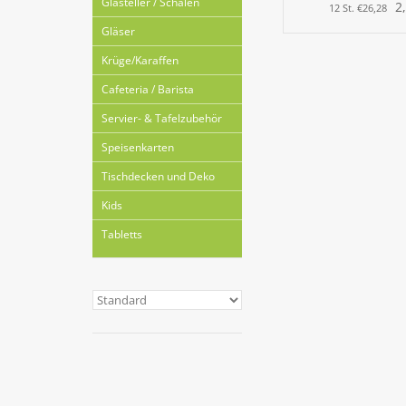
Glasteller / Schalen
2
12 St. €26,28
Gläser
Krüge/Karaffen
Cafeteria / Barista
Servier- & Tafelzubehör
Speisenkarten
Tischdecken und Deko
Kids
Tabletts