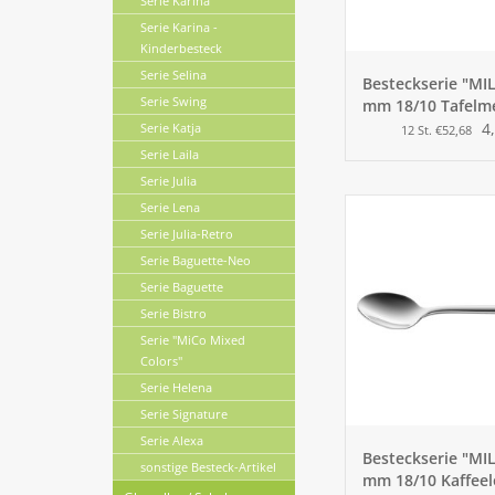
Serie Karina
Serie Karina -
Kinderbesteck
Serie Selina
Besteckserie "MIL
Serie Swing
mm 18/10 Tafelm
4
Serie Katja
12 St. €52,68
Serie Laila
Serie Julia
Serie Lena
Serie Julia-Retro
Serie Baguette-Neo
Serie Baguette
Serie Bistro
Serie "MiCo Mixed
Colors"
Serie Helena
Serie Signature
Serie Alexa
Besteckserie "MIL
sonstige Besteck-Artikel
mm 18/10 Kaffeel