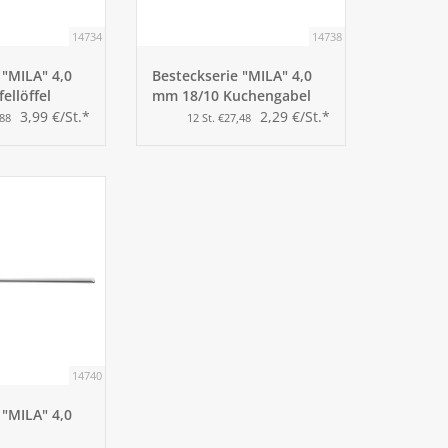
14734
14738
 "MILA" 4,0
Besteckserie "MILA" 4,0
ellöffel
mm 18/10 Kuchengabel
3,99 €/St.*
2,29 €/St.*
,88
12 St. €27,48
14740
 "MILA" 4,0