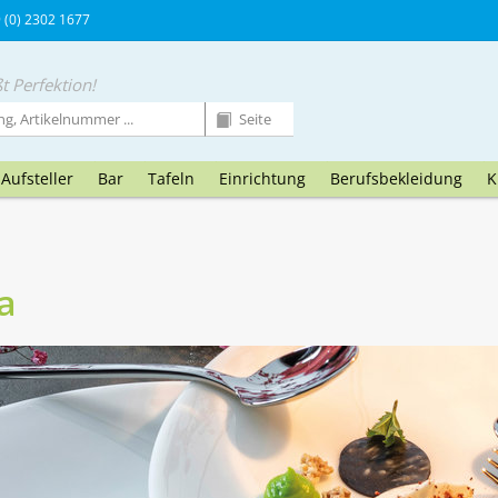
9 (0) 2302 1677
t Perfektion!
Aufsteller
Bar
Tafeln
Einrichtung
Berufsbekleidung
K
a