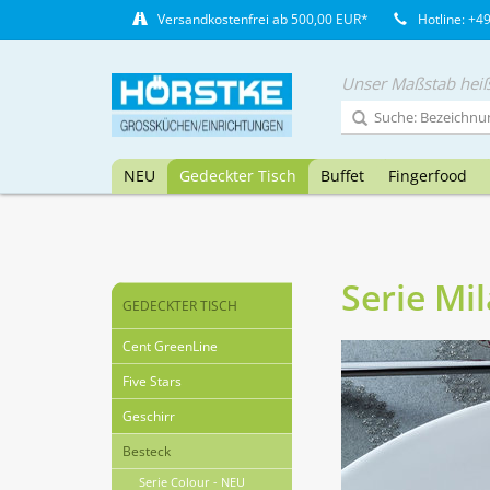
Versandkostenfrei ab 500,00 EUR*
Hotline: +4
Unser Maßstab heiß
NEU
Gedeckter Tisch
Buffet
Fingerfood
Serie Mil
GEDECKTER TISCH
Cent GreenLine
Five Stars
Geschirr
Besteck
Serie Colour - NEU