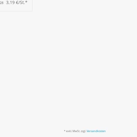
öffel
3,19 €/St.*
,28
* exkl. MwSt. zzgl.
Versandkosten