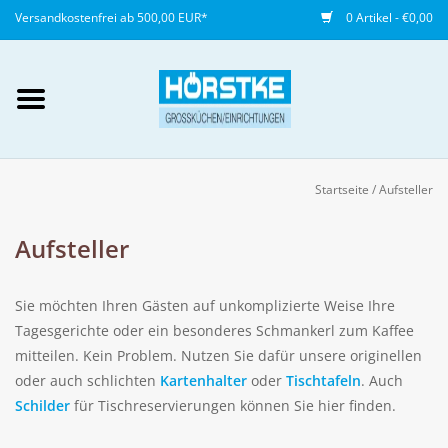
Versandkostenfrei ab 500,00 EUR*
0 Artikel - €0,00
Mein Konto / Kundenkonto
anlegen
Startseite
/
Aufsteller
Startseite
Aufsteller
NEU
Sie möchten Ihren Gästen auf unkomplizierte Weise Ihre
Gedeckter Tisch
Tagesgerichte oder ein besonderes Schmankerl zum Kaffee
mitteilen. Kein Problem. Nutzen Sie dafür unsere originellen
oder auch schlichten
Kartenhalter
oder
Tischtafeln
. Auch
Buffet
Schilder
für Tischreservierungen können Sie hier finden.
Fingerfood