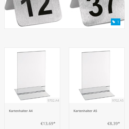
1
9702.A4
9702.A5
Kartenhalter A4
Kartenhalter A5
€13,69*
€8,39*