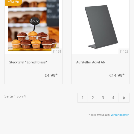
-43%
11131
11128
Stecktafel "Sprechblase"
Aufsteller Acryl A6
€4,99*
€14,99*
Seite 1 von 4
1
2
3
4
* exkl. MwSt. zzgl.
Versandkosten