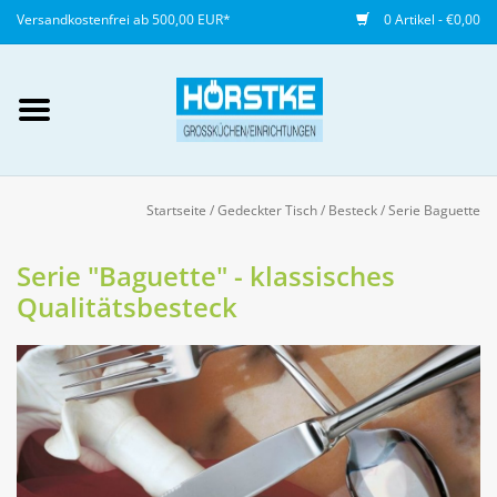
Versandkostenfrei ab 500,00 EUR*
0 Artikel - €0,00
Mein Konto / Kundenkonto
anlegen
Startseite
/
Gedeckter Tisch
/
Besteck
/
Serie Baguette
Startseite
Serie "Baguette" - klassisches
Qualitätsbesteck
NEU
Gedeckter Tisch
Buffet
Fingerfood