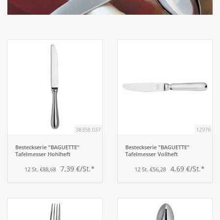
Aufsteller
Bar
Tafeln
Einrichtung
38358.037
12976
Berufsbekleidung
Besteckserie "BAGUETTE"
Besteckserie "BAGUETTE"
Tafelmesser Hohlheft
Tafelmesser Vollheft
Küche
7,39 €/St.*
4,69 €/St.*
12 St. €88,68
12 St. €56,28
Küchentechnik
Küchenmöbel