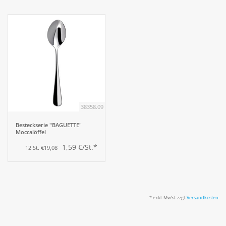
38358.09
Besteckserie "BAGUETTE"
Moccalöffel
1,59 €/St.*
12 St. €19,08
* exkl. MwSt. zzgl.
Versandkosten