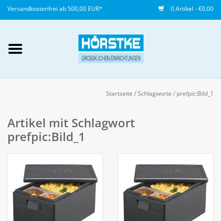
Versandkostenfrei ab 500,00 EUR*
0 Artikel - €0,00
Mein Konto / Kundenkonto
anlegen
Startseite
/
Schlagworte
/
prefpic:Bild_1
Startseite
Artikel mit Schlagwort
prefpic:Bild_1
NEU
Gedeckter Tisch
Buffet
Fingerfood