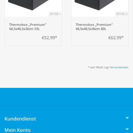
39198.1
39198.2
Aufsteller
Thermobox „Premium"
Thermobox „Premium"
68,5x48,5x26cm 53L
68,5x48,5x36cm 80L
Bar
€52,99*
€62,99*
Tafeln
Einrichtung
* exkl. MwSt. zzgl.
Versandkosten
Berufsbekleidung
Küche
Küchentechnik
Kundendienst
Mein Konto
Küchenmöbel