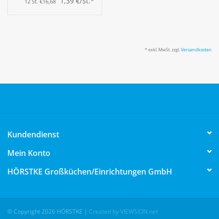
1,39 €/St.*
12 St. €16,68
* exkl. MwSt. zzgl.
Versandkosten
Kundendienst
Mein Konto
HÖRSTKE Großküchen/Einrichtungen GmbH
© Copyright 2026 HÖRSTKE
|
Created by VIEWSION.net