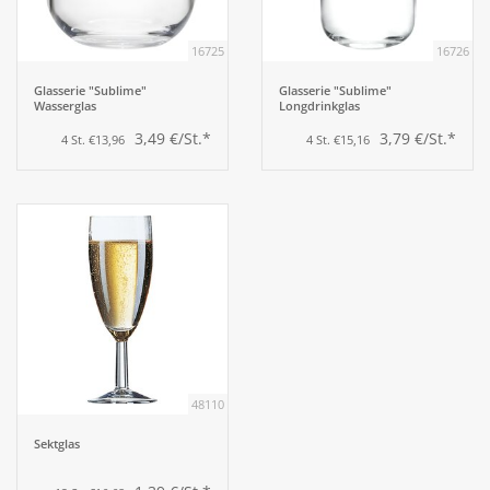
16725
16726
Aufsteller
Glasserie "Sublime"
Glasserie "Sublime"
Wasserglas
Longdrinkglas
Bar
3,49 €/St.*
3,79 €/St.*
4 St. €13,96
4 St. €15,16
Tafeln
Einrichtung
Berufsbekleidung
Küche
48110
Küchentechnik
Sektglas
Küchenmöbel