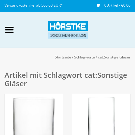
Versandkostenfrei ab 500,00 EUR*
0 Artikel - €0,00
Mein Konto / Kundenkonto
anlegen
Startseite
/
Schlagworte
/
cat:Sonstige Gläser
Startseite
Artikel mit Schlagwort cat:Sonstige
Gläser
NEU
Gedeckter Tisch
Buffet
Fingerfood