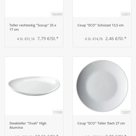
166400
12831
Aufsteller
Teller rechteckig "Scoup" 25 x
Coup "ECO" Schüssel 13,5 cm
17 cm
Bar
7,79 €/St.*
2,46 €/St.*
4 St. €31,16
6 St. €14,76
Tafeln
Einrichtung
Berufsbekleidung
Küche
11590
12837
Küchentechnik
Steakteller "Ovali" High
Coup "ECO" Teller flach 27 cm
Alumina
Küchenmöbel