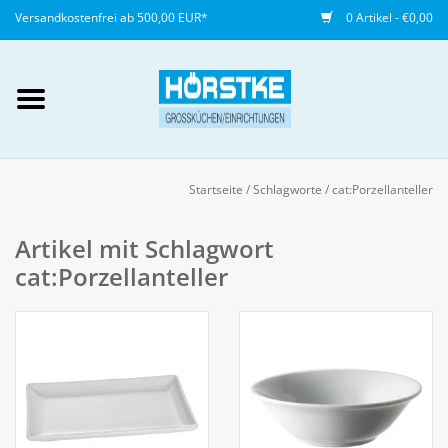
Versandkostenfrei ab 500,00 EUR*
0 Artikel - €0,00
Mein Konto / Kundenkonto
anlegen
Startseite
/
Schlagworte
/
cat:Porzellanteller
Startseite
Artikel mit Schlagwort
cat:Porzellanteller
NEU
Gedeckter Tisch
Buffet
Fingerfood