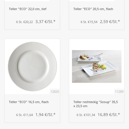
Teller "ECO" 22,0 cm, tief
Teller "ECO" 20,5 cm, flach
3,37 €/St.*
2,59 €/St.*
6 St. €20,22
6 St. €15,54
12826
11289
Teller "ECO" 16,5 cm, flach
Teller rechteckig "Scoup" 35,5
x 23,5 cm
1,94 €/St.*
16,89 €/St.*
6 St. €11,64
6 St. €101,34