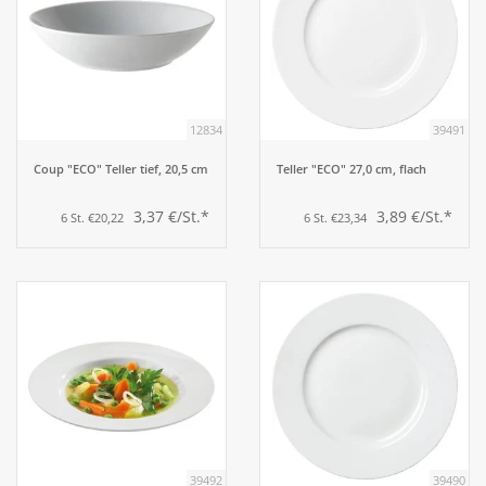
12834
39491
Coup "ECO" Teller tief, 20,5 cm
Teller "ECO" 27,0 cm, flach
3,37 €/St.*
3,89 €/St.*
6 St. €20,22
6 St. €23,34
39492
39490