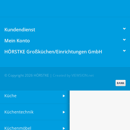
Aufsteller
Kundendienst
Bar
Mein Konto
Tafeln
HÖRSTKE Großküchen/Einrichtungen GmbH
Einrichtung
© Copyright 2026 HÖRSTKE
|
Created by VIEWSION.net
Berufsbekleidung
Küche
Küchentechnik
Küchenmöbel