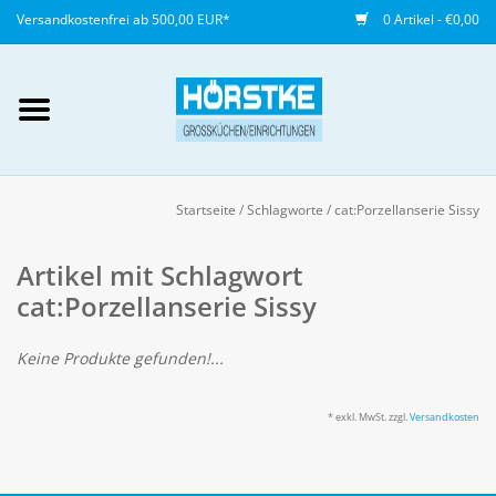
Versandkostenfrei ab 500,00 EUR*
0 Artikel - €0,00
Mein Konto / Kundenkonto
anlegen
Startseite
/
Schlagworte
/
cat:Porzellanserie Sissy
Startseite
Artikel mit Schlagwort
cat:Porzellanserie Sissy
NEU
Keine Produkte gefunden!...
Gedeckter Tisch
* exkl. MwSt. zzgl.
Versandkosten
Buffet
Fingerfood