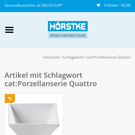
Versandkostenfrei ab 500,00 EUR*
0 Artikel - €0,00
Mein Konto / Kundenkonto
anlegen
Startseite
/
Schlagworte
/
cat:Porzellanserie Quattro
Startseite
Artikel mit Schlagwort
cat:Porzellanserie Quattro
NEU
%
Gedeckter Tisch
Buffet
Fingerfood